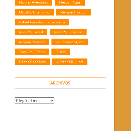
Nicolás Avendaño
Néstor Rojas
Osvaldo Chamorro
Perspectiva Sur
Rafael Passalacqua Ledesma
Rodolfo Cabral
Rodolfo Estequin
Roxana Reinoso
Silvina Rodríguez
Tony Del Greco
Télam
Ulises Caballero
Walter Di Nucci
ARCHIVOS
Archivos