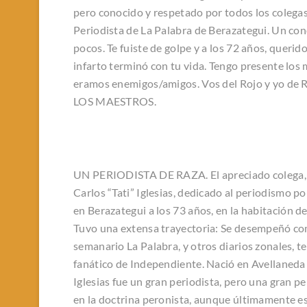
pero conocido y respetado por todos los colegas.
Periodista de La Palabra de Berazategui. Un cono
pocos. Te fuiste de golpe y a los 72 años, querid
infarto terminó con tu vida. Tengo presente lo
eramos enemigos/amigos. Vos del Rojo y yo de
LOS MAESTROS.
UN PERIODISTA DE RAZA. El apreciado colega, 
Carlos “Tati” Iglesias, dedicado al periodismo pol
en Berazategui a los 73 años, en la habitación de
Tuvo una extensa trayectoria: Se desempeñó como
semanario La Palabra, y otros diarios zonales, ten
fanático de Independiente. Nació en Avellaneda 
Iglesias fue un gran periodista, pero una gran p
en la doctrina peronista, aunque últimamente e