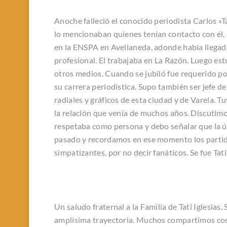
Anoche falleció el conocido periodista Carlos «Ta
lo mencionaban quienes tenían contacto con él, 
en la ENSPA en Avellaneda, adonde había llegad
profesional. El trabajaba en La Razón. Luego est
otros medios. Cuando se jubiló fue requerido por
su carrera periodística. Supo también ser jefe 
radiales y gráficos de esta ciudad y de Varela
la relación que venía de muchos años. Discutim
respetaba como persona y debo señalar que la últ
pasado y recordamos en ese momento los parti
simpatizantes, por no decir fanáticos. Se fue Tat
Un saludo fraternal a la Familia de Tati Iglesias.
amplísima trayectoria. Muchos compartimos cosa