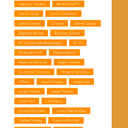
Augusto Macario
BeraUnPaisTV
Cacho Javier
Carlos Siniscalchi
Carlos Sueldo
Crónica
Daniel Sueldo
Edgardo Boyraz
Eduardo Gómez
El Noticiero de Berazategui
El Sol
Emanuel Lynch
Fabiana Bosco
Federico Ramondi
Gogo Morete
Guillermo Troncoso
Horacio Verbitsky
Infosur
Jesús Ortega
Jorge Leal
Jorge Módica
Jorge Tronqui
José Haro
La Palabra
Lorena González
Lucas Gabriel Díaz
Matías Ortega
Mauricio Bonfigli