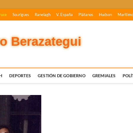
ruce
Sourigues
Ranelagh
V. España
Plátanos
Hudson
Marítim
vo Berazategui
H
DEPORTES
GESTIÓN DE GOBIERNO
GREMIALES
POLÍ