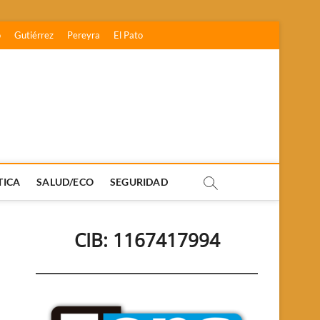
o
Gutiérrez
Pereyra
El Pato
TICA
SALUD/ECO
SEGURIDAD
CIB: 1167417994