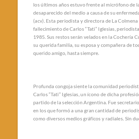
los últimos años estuvo frente al micrófono de 
desaparecido del medio a causa de su enfermeda
(acv). Esta periodista y directora de La Colmena
fallecimiento de Carlos “Tati” Iglesias, periodis
1985. Sus restos serán velados en la Cochería C
su querida familia, su esposa y compañera de tod
querido amigo, hasta siempre.
Profunda congoja siente la comunidad periodístic
Carlos “Tati” Iglesias, un ícono de dicha profes
partido de la selección Argentina. Fue secretari
en los que formó a una gran cantidad de periodi
como diversos medios gráficos y radiales. Sin du