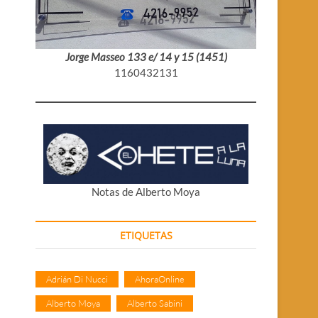
Jorge Masseo 133 e/ 14 y 15 (1451)
1160432131
Notas de Alberto Moya
ETIQUETAS
Adrián Di Nucci
AhoraOnline
Alberto Moya
Alberto Sabini