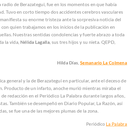
la radio de Berazategui, fue en los momentos en que había
d. Tuvo en corto tiempo dos accidentes cerebros vasculares
 manifiesta su enorme tristeza ante la sorpresiva noticia del
ta con quien trabajamos en los inicios de la publicación en
uellas. Nuestras sentidas condolencias y fuerte abrazo a toda
a la vida,
Nélida Lagalla
, sus tres hijos y su nieta. QEPD,
Hilda Días
,
Semanario La Colmena
a general y la de Berazategui en particular, ante el deceso de
ión. Producto de un infarto, anoche murió mientras miraba el
o de redacción en el Periódico La Palabra durante largos años,
stas. También se desempeñó en Diario Popular, La Razón, así
das, se fue una de las mejores plumas de la zona.
Periódico
La Palabra