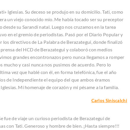
ti» Iglesias. Su deceso se produjo en su domicilio. Tati, como
era un viejo conocido mio. Me había tocado ser su preceptor
o desde su Sarandí natal. Luego nos cruzamos en la tarea
uvo en el gremio de periodistas. Pasó por el Diario Popular y
 los directivos de La Palabra de Berazategui, donde finalizó
de prensa del HCD de Berazategui y colaboró con medios
. Tuvimos grandes encontronazos pero nunca llegamos a romper
os mucho y casi nunca nos pusimos de acuerdo. Pero lo
ima vez que hablé con él, en forma telefónica, fue el año
dos de Independiente el equipo del que ambos éramos
i Iglesias. Mi homenaje de corazón y mi pésame a la familia.
Carlos Siniscalchi
 Se fue de viaje un curioso periodista de Berazategui de
s con Tati. Generoso y hombre de bien. ¡Hasta siempre!!!