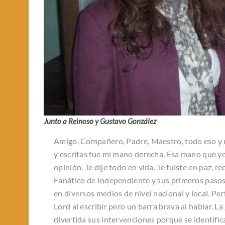
Junto a Reinoso y Gustavo González
Amigo, Compañero, Padre, Maestro, todo eso y 
y escritas fue mi mano derecha. Esa mano que yo 
opinión. Te dije todo en vida. Te fuiste en paz, 
Fanático de Independiente y sus primeros pasos
en diversos medios de nivel nacional y local. Perfe
Lord al escribir pero un barra brava al hablar. L
divertida sus intervenciones porque se identifi