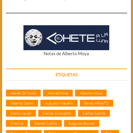
Notas de Alberto Moya
ETIQUETAS
Adrián Di Nucci
AhoraOnline
Alberto Moya
Alberto Sabini
Augusto Macario
BeraUnPaisTV
Cacho Javier
Carlos Siniscalchi
Carlos Sueldo
Crónica
Daniel Sueldo
Edgardo Boyraz