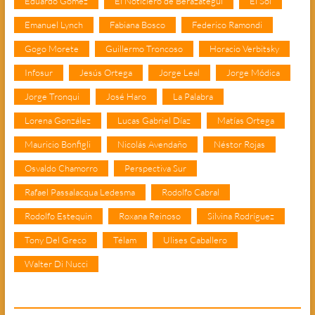
Eduardo Gómez
El Noticiero de Berazategui
El Sol
Emanuel Lynch
Fabiana Bosco
Federico Ramondi
Gogo Morete
Guillermo Troncoso
Horacio Verbitsky
Infosur
Jesús Ortega
Jorge Leal
Jorge Módica
Jorge Tronqui
José Haro
La Palabra
Lorena González
Lucas Gabriel Díaz
Matías Ortega
Mauricio Bonfigli
Nicolás Avendaño
Néstor Rojas
Osvaldo Chamorro
Perspectiva Sur
Rafael Passalacqua Ledesma
Rodolfo Cabral
Rodolfo Estequin
Roxana Reinoso
Silvina Rodríguez
Tony Del Greco
Télam
Ulises Caballero
Walter Di Nucci