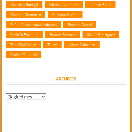
Mauricio Bonfigli
Nicolás Avendaño
Néstor Rojas
Osvaldo Chamorro
Perspectiva Sur
Rafael Passalacqua Ledesma
Rodolfo Cabral
Rodolfo Estequin
Roxana Reinoso
Silvina Rodríguez
Tony Del Greco
Télam
Ulises Caballero
Walter Di Nucci
ARCHIVOS
Archivos