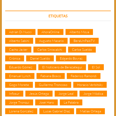
ETIQUETAS
Adrián Di Nucci
AhoraOnline
Alberto Moya
Alberto Sabini
Augusto Macario
BeraUnPaisTV
Cacho Javier
Carlos Siniscalchi
Carlos Sueldo
Crónica
Daniel Sueldo
Edgardo Boyraz
Eduardo Gómez
El Noticiero de Berazategui
El Sol
Emanuel Lynch
Fabiana Bosco
Federico Ramondi
Gogo Morete
Guillermo Troncoso
Horacio Verbitsky
Infosur
Jesús Ortega
Jorge Leal
Jorge Módica
Jorge Tronqui
José Haro
La Palabra
Lorena González
Lucas Gabriel Díaz
Matías Ortega