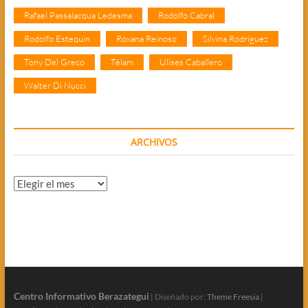
Rafael Passalacqua Ledesma
Rodolfo Cabral
Rodolfo Estequin
Roxana Reinoso
Silvina Rodríguez
Tony Del Greco
Télam
Ulises Caballero
Walter Di Nucci
ARCHIVOS
Archivos
Centro Informativo Berazategui
| Diseñado por:
Theme Freesia
|