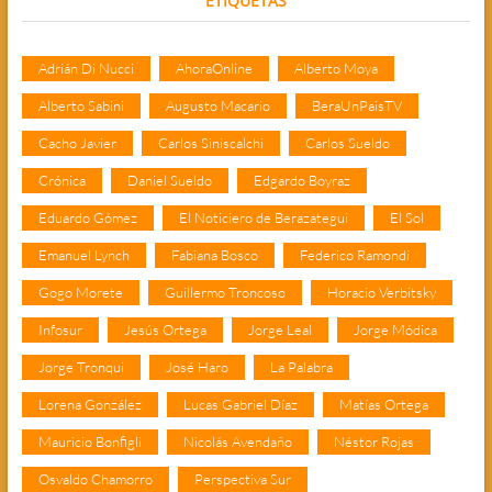
ETIQUETAS
Adrián Di Nucci
AhoraOnline
Alberto Moya
Alberto Sabini
Augusto Macario
BeraUnPaisTV
Cacho Javier
Carlos Siniscalchi
Carlos Sueldo
Crónica
Daniel Sueldo
Edgardo Boyraz
Eduardo Gómez
El Noticiero de Berazategui
El Sol
Emanuel Lynch
Fabiana Bosco
Federico Ramondi
Gogo Morete
Guillermo Troncoso
Horacio Verbitsky
Infosur
Jesús Ortega
Jorge Leal
Jorge Módica
Jorge Tronqui
José Haro
La Palabra
Lorena González
Lucas Gabriel Díaz
Matías Ortega
Mauricio Bonfigli
Nicolás Avendaño
Néstor Rojas
Osvaldo Chamorro
Perspectiva Sur