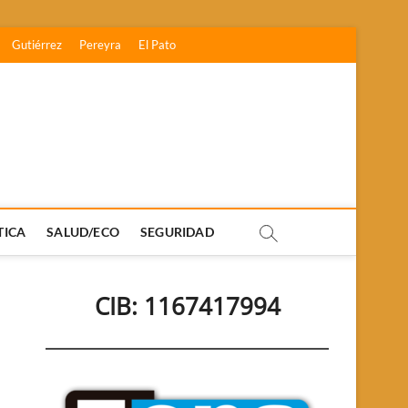
Gutiérrez
Pereyra
El Pato
TICA
SALUD/ECO
SEGURIDAD
CIB: 1167417994