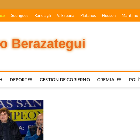
uce
Sourigues
Ranelagh
V. España
Plátanos
Hudson
Marítimo
vo Berazategui
H
DEPORTES
GESTIÓN DE GOBIERNO
GREMIALES
POLÍ