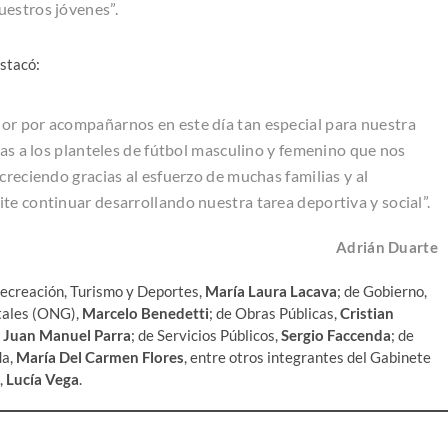
uestros jóvenes”.
estacó:
or por acompañarnos en este día tan especial para nuestra
tas a los planteles de fútbol masculino y femenino que nos
creciendo gracias al esfuerzo de muchas familias y al
te continuar desarrollando nuestra tarea deportiva y social”.
Adrián Duarte
 Recreación, Turismo y Deportes,
María Laura Lacava
; de Gobierno,
tales (ONG),
Marcelo Benedetti
; de Obras Públicas,
Cristian
,
Juan Manuel Parra
; de Servicios Públicos,
Sergio Faccenda
; de
da,
María Del Carmen Flores
, entre otros integrantes del Gabinete
,
Lucía Vega
.