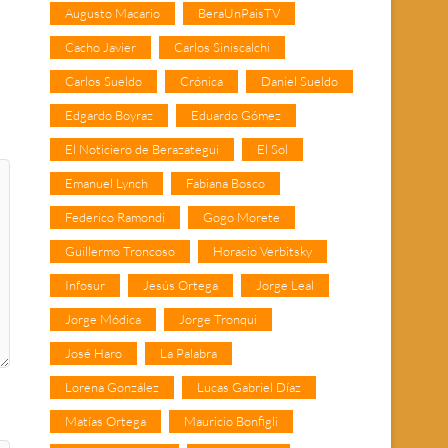
Augusto Macario
BeraUnPaisTV
Cacho Javier
Carlos Siniscalchi
Carlos Sueldo
Crónica
Daniel Sueldo
Edgardo Boyraz
Eduardo Gómez
El Noticiero de Berazategui
El Sol
Emanuel Lynch
Fabiana Bosco
Federico Ramondi
Gogo Morete
Guillermo Troncoso
Horacio Verbitsky
Infosur
Jesús Ortega
Jorge Leal
Jorge Módica
Jorge Tronqui
José Haro
La Palabra
Lorena González
Lucas Gabriel Díaz
Matías Ortega
Mauricio Bonfigli