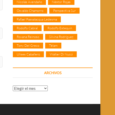
Nicolás Avendaño
Néstor Rojas
Osvaldo Chamorro
Perspectiva Sur
Rafael Passalacqua Ledesma
Rodolfo Cabral
Rodolfo Estequin
Roxana Reinoso
Silvina Rodríguez
Tony Del Greco
Télam
Ulises Caballero
Walter Di Nucci
ARCHIVOS
Archivos