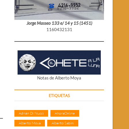
Jorge Masseo 133 e/ 14 y 15 (1451)
1160432131
Notas de Alberto Moya
ETIQUETAS
Adrián Di Nucci
AhoraOnline
Alberto Moya
Alberto Sabini