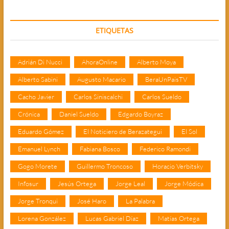
ETIQUETAS
Adrián Di Nucci
AhoraOnline
Alberto Moya
Alberto Sabini
Augusto Macario
BeraUnPaisTV
Cacho Javier
Carlos Siniscalchi
Carlos Sueldo
Crónica
Daniel Sueldo
Edgardo Boyraz
Eduardo Gómez
El Noticiero de Berazategui
El Sol
Emanuel Lynch
Fabiana Bosco
Federico Ramondi
Gogo Morete
Guillermo Troncoso
Horacio Verbitsky
Infosur
Jesús Ortega
Jorge Leal
Jorge Módica
Jorge Tronqui
José Haro
La Palabra
Lorena González
Lucas Gabriel Díaz
Matías Ortega