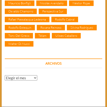
Mauricio Bonfigli
Nicolás Avendaño
Néstor Rojas
Osvaldo Chamorro
Perspectiva Sur
Rafael Passalacqua Ledesma
Rodolfo Cabral
Rodolfo Estequin
Roxana Reinoso
Silvina Rodríguez
Tony Del Greco
Télam
Ulises Caballero
Walter Di Nucci
ARCHIVOS
Archivos