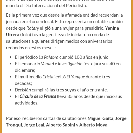
mundo el Día Internacional del Periodista.
Es la primera vez que desde la afamada entidad recuerdan la
jornada en el orden local. Esto representa un notable cambio
desde que
Rotary
eligió a una mujer para presidirlo.
Yanina
Utrera
(foto) tuvo la gentileza de iniciar una ronda de
salutaciones a quienes dirigen medios con aniversarios
redondos en estos meses:
El periódico
La Palabra
cumpió 100 años en junio;
El semanario
Verdad e Investigación
festejará sus 40 en
diciembre;
El multimedio
Cristal
editó
El Yunque
durante tres
décadas;
Decisión
cumplirá las tres suyas el año entrante.
El
Círculo de la Prensa
lleva 35 años desde que inició sus
actividades.
Por eso, recibieron cartas de salutaciones
Miguel Gaíta
,
Jorge
Tronqui
,
Jorge Leal
,
Alberto Sabini
y
Alberto Moya
.