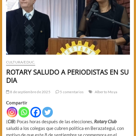
CULTURA/EDUC.
ROTARY SALUDO A PERIODISTAS EN SU
DIA
8 de septiembre de 2025
5 comentarios
Alberto Moya
Compartir
(
CIB
) Pocas horas después de las elecciones,
Rotary Club
saludó a los colegas que cubren política en Berazategui, con
motivo de que este 8 de septiembre se conmemora en el