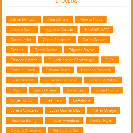
ETIQUETAS
Adrián Di Nucci
AhoraOnline
Alberto Moya
Alberto Sabini
Augusto Macario
BeraUnPaisTV
Cacho Javier
Carlos Siniscalchi
Carlos Sueldo
Crónica
Daniel Sueldo
Edgardo Boyraz
Eduardo Gómez
El Noticiero de Berazategui
El Sol
Emanuel Lynch
Fabiana Bosco
Federico Ramondi
Gogo Morete
Guillermo Troncoso
Horacio Verbitsky
Infosur
Jesús Ortega
Jorge Leal
Jorge Módica
Jorge Tronqui
José Haro
La Palabra
Lorena González
Lucas Gabriel Díaz
Matías Ortega
Mauricio Bonfigli
Nicolás Avendaño
Néstor Rojas
Osvaldo Chamorro
Perspectiva Sur