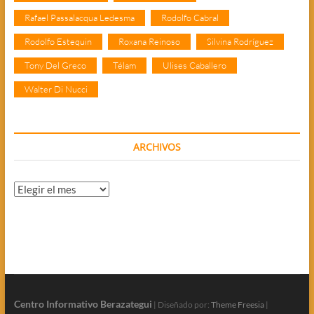
Rafael Passalacqua Ledesma
Rodolfo Cabral
Rodolfo Estequin
Roxana Reinoso
Silvina Rodríguez
Tony Del Greco
Télam
Ulises Caballero
Walter Di Nucci
ARCHIVOS
Archivos
Centro Informativo Berazategui
| Diseñado por:
Theme Freesia
|