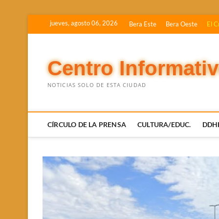
Saltar
jueves, agosto 06, 2026
Bera Este
Bera Oeste
El C
al
contenido
Centro Informati
NOTICIAS SOLO DE ESTA CIUDAD
CÍRCULO DE LA PRENSA
CULTURA/EDUC.
DDH