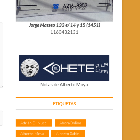
Jorge Masseo 133 e/ 14 y 15 (1451)
1160432131
Notas de Alberto Moya
ETIQUETAS
Adrián Di Nucci
AhoraOnline
Alberto Moya
Alberto Sabini