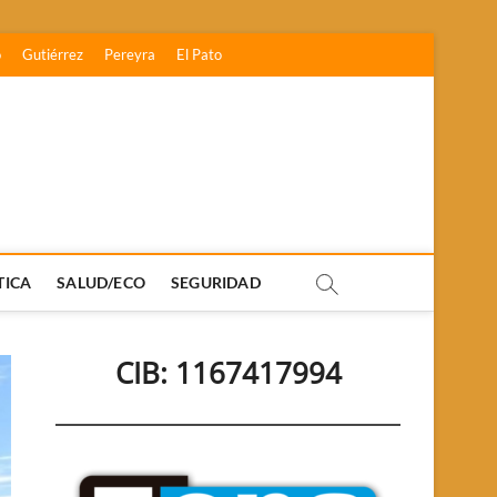
o
Gutiérrez
Pereyra
El Pato
TICA
SALUD/ECO
SEGURIDAD
CIB: 1167417994