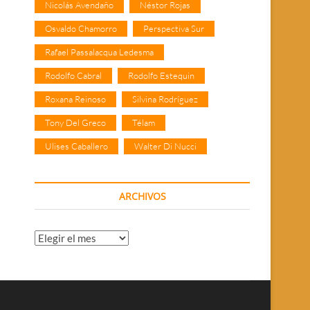
Nicolás Avendaño
Néstor Rojas
Osvaldo Chamorro
Perspectiva Sur
Rafael Passalacqua Ledesma
Rodolfo Cabral
Rodolfo Estequin
Roxana Reinoso
Silvina Rodríguez
Tony Del Greco
Télam
Ulises Caballero
Walter Di Nucci
ARCHIVOS
Archivos