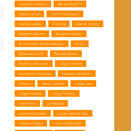
Augusto Macario
BeraUnPaisTV
Cacho Javier
Carlos Siniscalchi
Carlos Sueldo
Crónica
Daniel Sueldo
Edgardo Boyraz
Eduardo Gómez
El Noticiero de Berazategui
El Sol
Emanuel Lynch
Fabiana Bosco
Federico Ramondi
Gogo Morete
Guillermo Troncoso
Horacio Verbitsky
Infosur
Jesús Ortega
Jorge Leal
Jorge Módica
Jorge Tronqui
José Haro
La Palabra
Lorena González
Lucas Gabriel Díaz
Matías Ortega
Mauricio Bonfigli