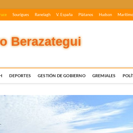
ruce
Sourigues
Ranelagh
V. España
Plátanos
Hudson
Marítim
vo Berazategui
H
DEPORTES
GESTIÓN DE GOBIERNO
GREMIALES
POLÍ