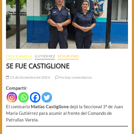
CRUCE VARELA
GUTIÉRREZ
SEGURIDAD
SE FUE CASTIGLIONE
13 de diciembre de 2024
No hay comentarios
Compartir
El comisario
Matías Castiglione
dejó la Seccional 3ª de Juan
María Gutiérrez para asumir al frente del Comando de
Patrullas Varela.