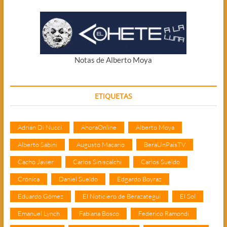
Notas de Alberto Moya
ETIQUETAS
Adrián Di Nucci
AhoraOnline
Alberto Moya
Alberto Sabini
Augusto Macario
BeraUnPaisTV
Cacho Javier
Carlos Siniscalchi
Carlos Sueldo
Crónica
Daniel Sueldo
Edgardo Boyraz
Eduardo Gómez
El Noticiero de Berazategui
El Sol
Emanuel Lynch
Fabiana Bosco
Federico Ramondi