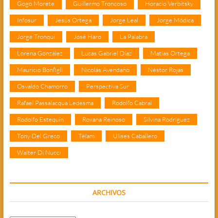
Gogo Morete
Guillermo Troncoso
Horacio Verbitsky
Infosur
Jesús Ortega
Jorge Leal
Jorge Módica
Jorge Tronqui
José Haro
La Palabra
Lorena González
Lucas Gabriel Díaz
Matías Ortega
Mauricio Bonfigli
Nicolás Avendaño
Néstor Rojas
Osvaldo Chamorro
Perspectiva Sur
Rafael Passalacqua Ledesma
Rodolfo Cabral
Rodolfo Estequin
Roxana Reinoso
Silvina Rodríguez
Tony Del Greco
Télam
Ulises Caballero
Walter Di Nucci
ARCHIVOS