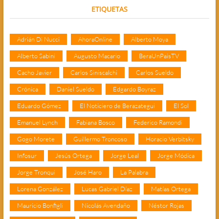
ETIQUETAS
Adrián Di Nucci
AhoraOnline
Alberto Moya
Alberto Sabini
Augusto Macario
BeraUnPaisTV
Cacho Javier
Carlos Siniscalchi
Carlos Sueldo
Crónica
Daniel Sueldo
Edgardo Boyraz
Eduardo Gómez
El Noticiero de Berazategui
El Sol
Emanuel Lynch
Fabiana Bosco
Federico Ramondi
Gogo Morete
Guillermo Troncoso
Horacio Verbitsky
Infosur
Jesús Ortega
Jorge Leal
Jorge Módica
Jorge Tronqui
José Haro
La Palabra
Lorena González
Lucas Gabriel Díaz
Matías Ortega
Mauricio Bonfigli
Nicolás Avendaño
Néstor Rojas