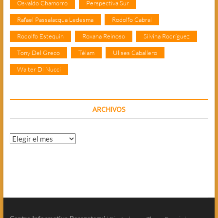
Osvaldo Chamorro
Perspectiva Sur
Rafael Passalacqua Ledesma
Rodolfo Cabral
Rodolfo Estequin
Roxana Reinoso
Silvina Rodríguez
Tony Del Greco
Télam
Ulises Caballero
Walter Di Nucci
ARCHIVOS
Archivos