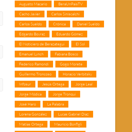
Augusto Macario
BeraUnPaisTV
Cacho Javier
Carlos Siniscalchi
Carlos Sueldo
Crónica
Daniel Sueldo
Edgardo Boyraz
Eduardo Gómez
El Noticiero de Berazategui
El Sol
Emanuel Lynch
Fabiana Bosco
Federico Ramondi
Gogo Morete
Guillermo Troncoso
Horacio Verbitsky
Infosur
Jesús Ortega
Jorge Leal
Jorge Módica
Jorge Tronqui
José Haro
La Palabra
Lorena González
Lucas Gabriel Díaz
Matías Ortega
Mauricio Bonfigli