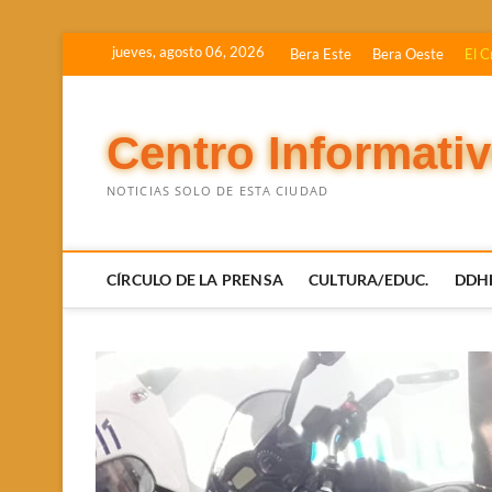
Saltar
jueves, agosto 06, 2026
Bera Este
Bera Oeste
El C
al
contenido
Centro Informati
NOTICIAS SOLO DE ESTA CIUDAD
CÍRCULO DE LA PRENSA
CULTURA/EDUC.
DDH