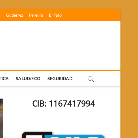
o
Gutiérrez
Pereyra
El Pato
TICA
SALUD/ECO
SEGURIDAD
CIB: 1167417994