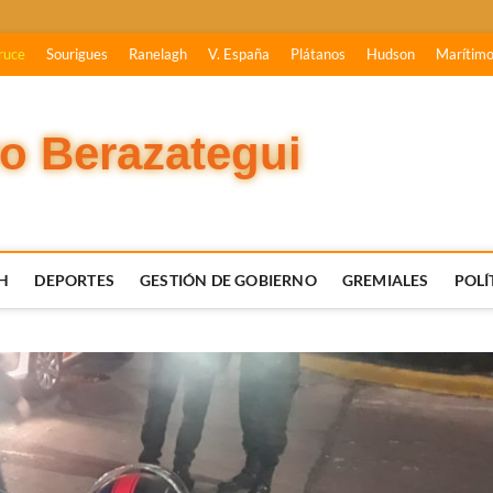
ruce
Sourigues
Ranelagh
V. España
Plátanos
Hudson
Marítim
vo Berazategui
H
DEPORTES
GESTIÓN DE GOBIERNO
GREMIALES
POLÍ