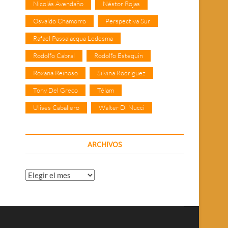
Nicolás Avendaño
Néstor Rojas
Osvaldo Chamorro
Perspectiva Sur
Rafael Passalacqua Ledesma
Rodolfo Cabral
Rodolfo Estequin
Roxana Reinoso
Silvina Rodríguez
Tony Del Greco
Télam
Ulises Caballero
Walter Di Nucci
ARCHIVOS
Archivos