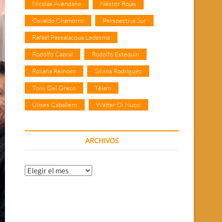
Nicolás Avendaño
Néstor Rojas
Osvaldo Chamorro
Perspectiva Sur
Rafael Passalacqua Ledesma
Rodolfo Cabral
Rodolfo Estequin
Roxana Reinoso
Silvina Rodríguez
Tony Del Greco
Télam
Ulises Caballero
Walter Di Nucci
ARCHIVOS
Archivos