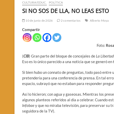
CULTURA/EDUC.
POLÍTICA
SI NO SOS DE LLA, NO LEAS ESTO
10 de junio de 2026
2 comentarios
Alberto Moya
Compartir
Foto:
Rosa
(
CIB
) Gran parte del bloque de concejales de
La Liberta
Eso es lo único parecido a una noticia que se generó en 
Si bien hubo un connato de preguntas, todo pasó entre 
pretendería para una conferencia de prensa. En tal err
espacio, subrayó que no estaban para responder pregunta
Así lo hicieron; con agua y gaseosas. Mientras los pres
algunos planteos referidos al día a celebrar. Cuando e
Infobae
y que no miraba televisión, para preservar su tr
seguidora de la TV).