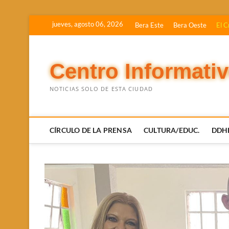
Saltar
jueves, agosto 06, 2026
Bera Este
Bera Oeste
El C
al
contenido
Centro Informati
NOTICIAS SOLO DE ESTA CIUDAD
CÍRCULO DE LA PRENSA
CULTURA/EDUC.
DDH