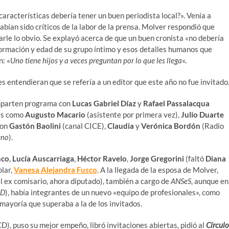
racterísticas debería tener un buen periodista local?». Venía a
abían sido críticos de la labor de la prensa. Molver respondió que
arle lo obvio. Se explayó acerca de que un buen cronista «no debería
onformación y edad de su grupo íntimo y esos detalles humanos que
n: «
Uno tiene hijos y a veces preguntan por lo que les llega
«.
s entendieran que se refería a un editor que este año no fue invitado
mparten programa con
Lucas Gabriel Díaz
y
Rafael Passalacqua
nes como
Augusto Macario
(asistente por primera vez),
Julio Duarte
ron
Gastón Baolini
(canal CICE),
Claudia
y
Verónica Bordón
(Radio
eno
).
nco
,
Lucía
Auscarriaga
,
Héctor Ravelo
,
Jorge Gregorini
(faltó
Diana
olar,
Vanesa Alejandra Fusco
. A la llegada de la esposa de Molver,
l ex comisario, ahora diputado), también a cargo de
ANSeS
, aunque en
ID
), había integrantes de un nuevo «equipo de profesionales», como
 mayoría que superaba a la de los invitados.
D), puso su mejor empeño, libró invitaciones abiertas, pidió al
Círculo