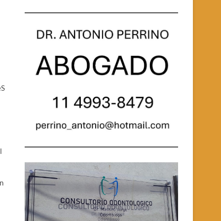
eS
l
on