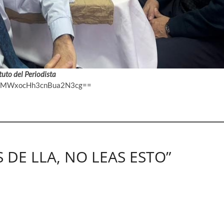
tuto del Periodista
gsh=MWxocHh3cnBua2N3cg==
S DE LLA, NO LEAS ESTO”