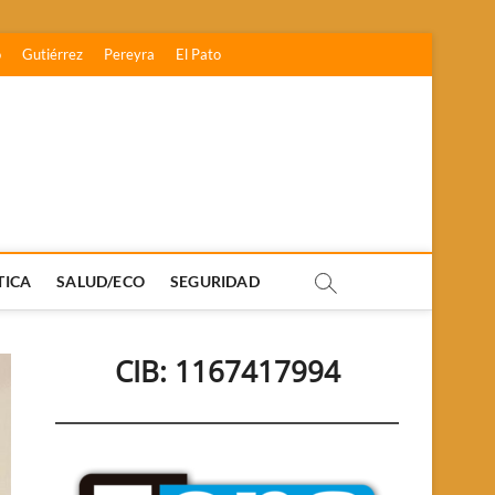
o
Gutiérrez
Pereyra
El Pato
TICA
SALUD/ECO
SEGURIDAD
CIB: 1167417994