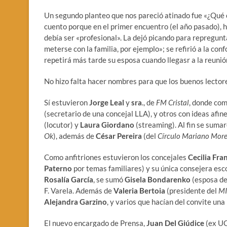
Un segundo planteo que nos pareció atinado fue «¿Qué ca
cuento porque en el primer encuentro (el año pasado), h
debía ser «profesional». La dejó picando para repregunt
meterse con la familia, por ejemplo»; se refirió a la c
repetirá más tarde su esposa cuando llegasr a la reunió
No hizo falta hacer nombres para que los buenos lectore
Sí estuvieron
Jorge Leal
y
sra
., de
FM Cristal
, donde co
(secretario de una concejal LLA), y otros con ideas afi
(locutor) y
Laura Giordano
(streaming). Al fin se suma
Ok
), además de
César Pereira
(del
Círculo Mariano Mor
Como anfitriones estuvieron los concejales
Cecilia Fra
Paterno
por temas familiares) y su única consejera esc
Rosalía García
, se sumó
Gisela Bondarenko
(esposa de
F. Varela. Además de
Valeria Bertoia
(presidente del
M
Alejandra Garzino
, y varios que hacían del convite una
El nuevo encargado de Prensa,
Juan Del Giúdice
(ex UC