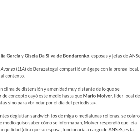
lía García
y
Gisela Da Silva
de Bondarenko
, esposas y jefas de ANS
d Avanza
(
LLA
) de Berazategui compartió un ágape con la prensa local.
tal contexto.
un clima de distensión y amenidad muy distante de lo que se
or de concepto cayó este medio hasta que
Mario Molver
, líder local de
s sino para «brindar por el día del periodista».
entes deglutían sandwichitos de miga o medialunas rellenas, se colar
ste medio quiso saber cómo se informaban, Molver respondió que leía
anquilidad (dirá que su esposa, funcionaria a cargo de ANSeS, es la