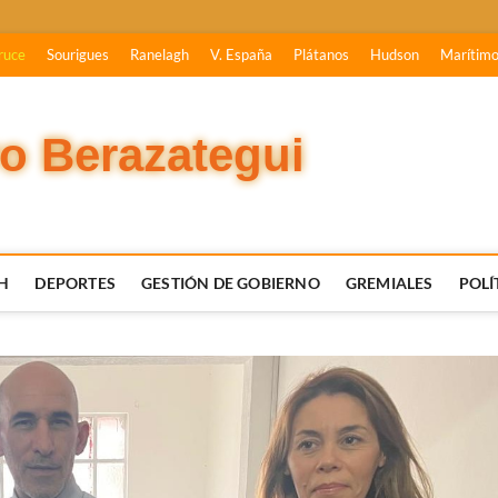
ruce
Sourigues
Ranelagh
V. España
Plátanos
Hudson
Marítim
vo Berazategui
H
DEPORTES
GESTIÓN DE GOBIERNO
GREMIALES
POLÍ