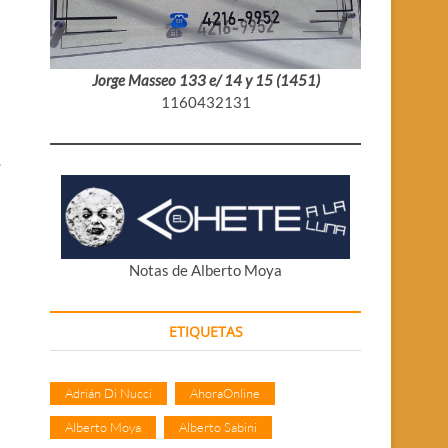
Jorge Masseo 133 e/ 14 y 15 (1451)
1160432131
.
Notas de Alberto Moya
ETIQUETAS
Adrián Di Nucci
AhoraOnline
Alberto Moya
Alberto Sabini