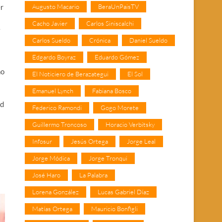
Augusto Macario
BeraUnPaisTV
er
Cacho Javier
Carlos Siniscalchi
e
Carlos Sueldo
Crónica
Daniel Sueldo
Edgardo Boyraz
Eduardo Gómez
no
El Noticiero de Berazategui
El Sol
Emanuel Lynch
Fabiana Bosco
ad
Federico Ramondi
Gogo Morete
Guillermo Troncoso
Horacio Verbitsky
Infosur
Jesús Ortega
Jorge Leal
Jorge Módica
Jorge Tronqui
José Haro
La Palabra
Lorena González
Lucas Gabriel Díaz
Matías Ortega
Mauricio Bonfigli