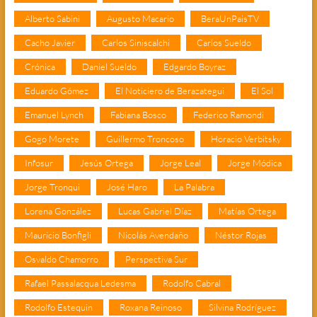
Alberto Sabini
Augusto Macario
BeraUnPaisTV
Cacho Javier
Carlos Siniscalchi
Carlos Sueldo
Crónica
Daniel Sueldo
Edgardo Boyraz
Eduardo Gómez
El Noticiero de Berazategui
El Sol
Emanuel Lynch
Fabiana Bosco
Federico Ramondi
Gogo Morete
Guillermo Troncoso
Horacio Verbitsky
Infosur
Jesús Ortega
Jorge Leal
Jorge Módica
Jorge Tronqui
José Haro
La Palabra
Lorena González
Lucas Gabriel Díaz
Matías Ortega
Mauricio Bonfigli
Nicolás Avendaño
Néstor Rojas
Osvaldo Chamorro
Perspectiva Sur
Rafael Passalacqua Ledesma
Rodolfo Cabral
Rodolfo Estequin
Roxana Reinoso
Silvina Rodríguez