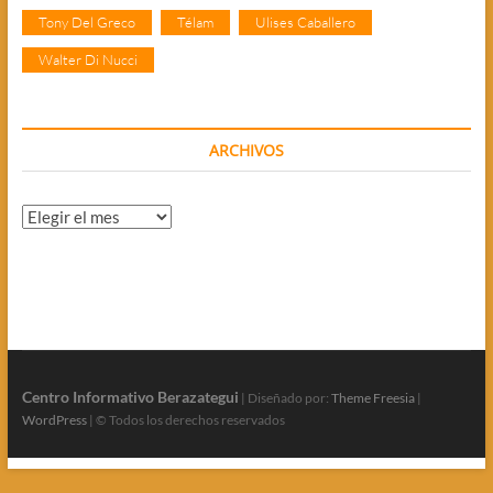
Tony Del Greco
Télam
Ulises Caballero
Walter Di Nucci
ARCHIVOS
Archivos
Centro Informativo Berazategui
| Diseñado por:
Theme Freesia
|
WordPress
| © Todos los derechos reservados