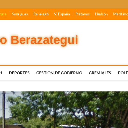
ruce
Sourigues
Ranelagh
V. España
Plátanos
Hudson
Marítim
vo Berazategui
H
DEPORTES
GESTIÓN DE GOBIERNO
GREMIALES
POLÍ