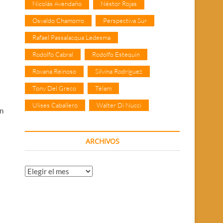
Nicolás Avendaño
Néstor Rojas
Osvaldo Chamorro
Perspectiva Sur
Rafael Passalacqua Ledesma
Rodolfo Cabral
Rodolfo Estequin
Roxana Reinoso
Silvina Rodríguez
Tony Del Greco
Télam
Ulises Caballero
Walter Di Nucci
ón
ARCHIVOS
Archivos