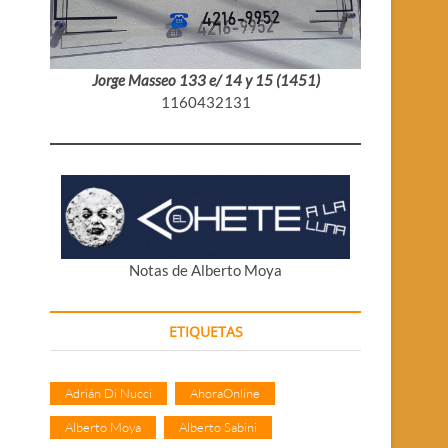
Jorge Masseo 133 e/ 14 y 15 (1451)
1160432131
Notas de Alberto Moya
ETIQUETAS
Adrián Di Nucci
AhoraOnline
Alberto Moya
Alberto Sabini