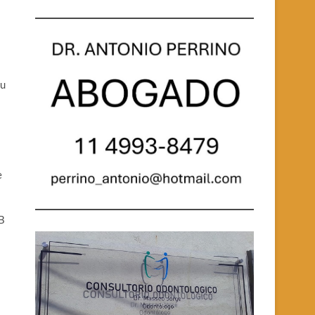
su
e
1B