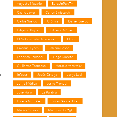
Augusto Macario
BeraUnPaisTV
Cacho Javier
Carlos Siniscalchi
Carlos Sueldo
Crónica
Daniel Sueldo
Edgardo Boyraz
Eduardo Gómez
El Noticiero de Berazategui
El Sol
Emanuel Lynch
Fabiana Bosco
Federico Ramondi
Gogo Morete
Guillermo Troncoso
Horacio Verbitsky
Infosur
Jesús Ortega
Jorge Leal
a
Jorge Módica
Jorge Tronqui
José Haro
La Palabra
Lorena González
Lucas Gabriel Díaz
Matías Ortega
Mauricio Bonfigli