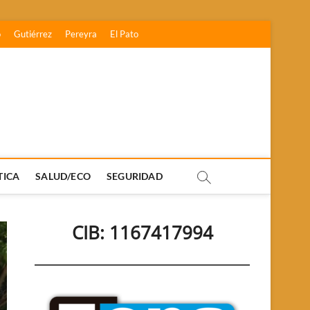
o
Gutiérrez
Pereyra
El Pato
TICA
SALUD/ECO
SEGURIDAD
CIB: 1167417994