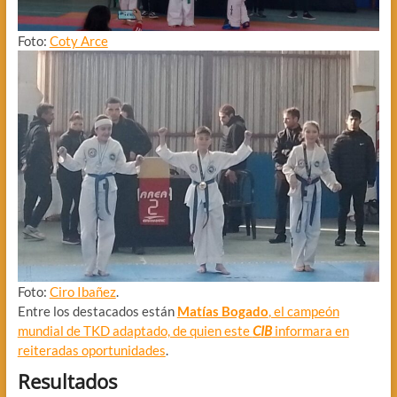
Foto:
Coty Arce
Foto:
Ciro Ibañez
.
Entre los destacados están
Matías Bogado
, el campeón
mundial de TKD adaptado, de quien este
CIB
informara en
reiteradas oportunidades
.
Resultados