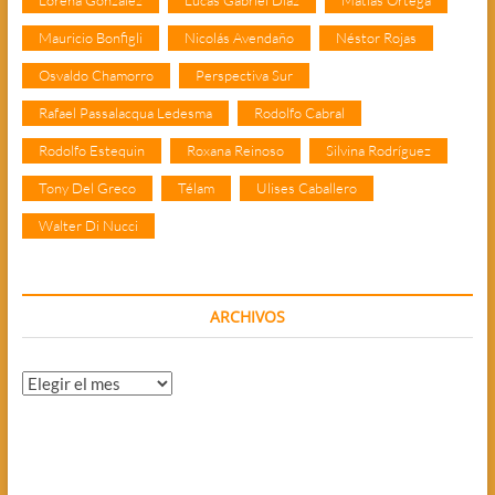
Mauricio Bonfigli
Nicolás Avendaño
Néstor Rojas
Osvaldo Chamorro
Perspectiva Sur
Rafael Passalacqua Ledesma
Rodolfo Cabral
Rodolfo Estequin
Roxana Reinoso
Silvina Rodríguez
Tony Del Greco
Télam
Ulises Caballero
Walter Di Nucci
ARCHIVOS
Archivos