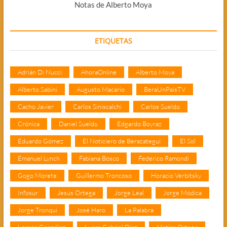
Notas de Alberto Moya
ETIQUETAS
Adrián Di Nucci
AhoraOnline
Alberto Moya
Alberto Sabini
Augusto Macario
BeraUnPaisTV
Cacho Javier
Carlos Siniscalchi
Carlos Sueldo
Crónica
Daniel Sueldo
Edgardo Boyraz
Eduardo Gómez
El Noticiero de Berazategui
El Sol
Emanuel Lynch
Fabiana Bosco
Federico Ramondi
Gogo Morete
Guillermo Troncoso
Horacio Verbitsky
Infosur
Jesús Ortega
Jorge Leal
Jorge Módica
Jorge Tronqui
José Haro
La Palabra
Lorena González
Lucas Gabriel Díaz
Matías Ortega