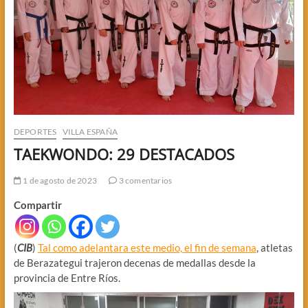
DEPORTES
VILLA ESPAÑA
TAEKWONDO: 29 DESTACADOS
1 de agosto de 2023
3 comentarios
Compartir
(
CIB
)
Tal como adelantara este medio, el fin de semana
, atletas
de Berazategui trajeron decenas de medallas desde la
provincia de Entre Ríos.