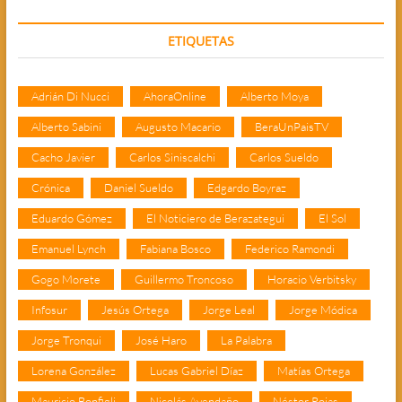
ETIQUETAS
Adrián Di Nucci
AhoraOnline
Alberto Moya
Alberto Sabini
Augusto Macario
BeraUnPaisTV
Cacho Javier
Carlos Siniscalchi
Carlos Sueldo
Crónica
Daniel Sueldo
Edgardo Boyraz
Eduardo Gómez
El Noticiero de Berazategui
El Sol
Emanuel Lynch
Fabiana Bosco
Federico Ramondi
Gogo Morete
Guillermo Troncoso
Horacio Verbitsky
Infosur
Jesús Ortega
Jorge Leal
Jorge Módica
Jorge Tronqui
José Haro
La Palabra
Lorena González
Lucas Gabriel Díaz
Matías Ortega
Mauricio Bonfigli
Nicolás Avendaño
Néstor Rojas