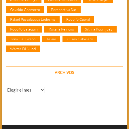
Osvaldo Chamorro
Perspectiva Sur
Rafael Passalacqua Ledesma
Rodolfo Cabral
Rodolfo Estequin
Roxana Reinoso
Silvina Rodríguez
Tony Del Greco
Télam
Ulises Caballero
Walter Di Nucci
ARCHIVOS
Archivos