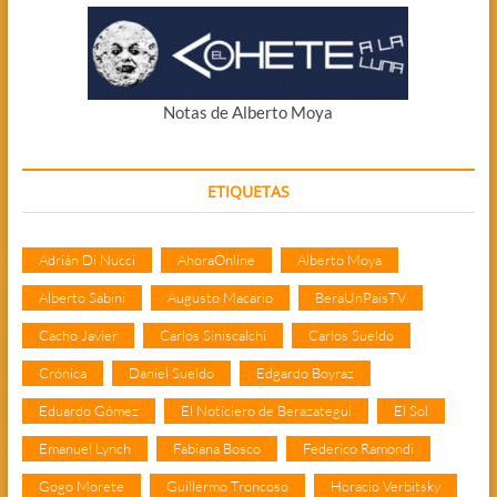
Notas de Alberto Moya
ETIQUETAS
Adrián Di Nucci
AhoraOnline
Alberto Moya
Alberto Sabini
Augusto Macario
BeraUnPaisTV
Cacho Javier
Carlos Siniscalchi
Carlos Sueldo
Crónica
Daniel Sueldo
Edgardo Boyraz
Eduardo Gómez
El Noticiero de Berazategui
El Sol
Emanuel Lynch
Fabiana Bosco
Federico Ramondi
Gogo Morete
Guillermo Troncoso
Horacio Verbitsky