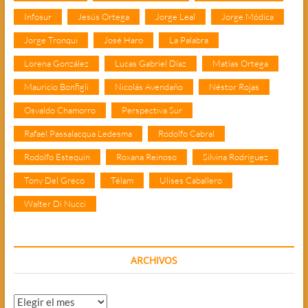
Infosur
Jesús Ortega
Jorge Leal
Jorge Módica
Jorge Tronqui
José Haro
La Palabra
Lorena González
Lucas Gabriel Díaz
Matías Ortega
Mauricio Bonfigli
Nicolás Avendaño
Néstor Rojas
Osvaldo Chamorro
Perspectiva Sur
Rafael Passalacqua Ledesma
Rodolfo Cabral
Rodolfo Estequin
Roxana Reinoso
Silvina Rodríguez
Tony Del Greco
Télam
Ulises Caballero
Walter Di Nucci
ARCHIVOS
Archivos