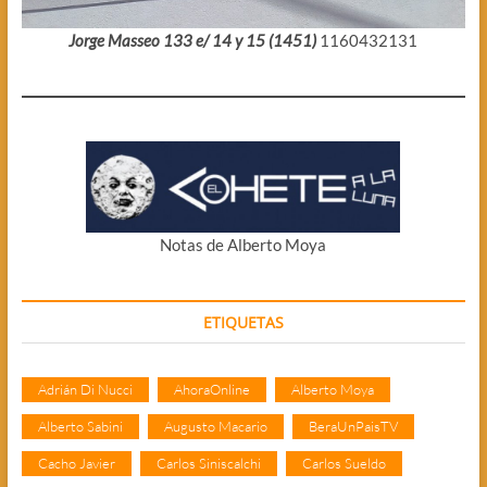
Jorge Masseo 133 e/ 14 y 15 (1451)
1160432131
Notas de Alberto Moya
ETIQUETAS
Adrián Di Nucci
AhoraOnline
Alberto Moya
Alberto Sabini
Augusto Macario
BeraUnPaisTV
Cacho Javier
Carlos Siniscalchi
Carlos Sueldo