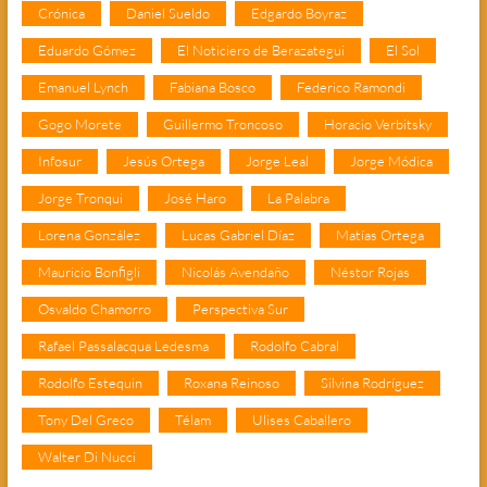
Crónica
Daniel Sueldo
Edgardo Boyraz
Eduardo Gómez
El Noticiero de Berazategui
El Sol
Emanuel Lynch
Fabiana Bosco
Federico Ramondi
Gogo Morete
Guillermo Troncoso
Horacio Verbitsky
Infosur
Jesús Ortega
Jorge Leal
Jorge Módica
Jorge Tronqui
José Haro
La Palabra
Lorena González
Lucas Gabriel Díaz
Matías Ortega
Mauricio Bonfigli
Nicolás Avendaño
Néstor Rojas
Osvaldo Chamorro
Perspectiva Sur
Rafael Passalacqua Ledesma
Rodolfo Cabral
Rodolfo Estequin
Roxana Reinoso
Silvina Rodríguez
Tony Del Greco
Télam
Ulises Caballero
Walter Di Nucci