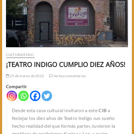
CULTURA/EDUC.
¡TEATRO INDIGO CUMPLIO DIEZ AÑOS!
25 de marzo de 2022
No hay comentarios
Compartir
Desde esta casa cultural invitaron a este
CIB
a
festejar los diez años de Teatro Indigo «un sueño
hecho realidad del que formás parte», tuvieron la
gentileza de proferirnos Karina y Leo, a quien