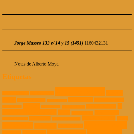
Jorge Masseo 133 e/ 14 y 15 (1451)
1160432131
Notas de Alberto Moya
Etiquetas
Alberto Moya
Alberto
AhoraOnline
Adrián Di Nucci
Sabini
Cacho Javier
Carlos Siniscalchi
Augusto Macario
BeraUnPaisTV
Crónica
El
Eduardo Gómez
Carlos Sueldo
Daniel Sueldo
Edgardo Boyraz
Noticiero de Berazategui
El Sol
Fabiana Bosco
Emanuel Lynch
Horacio Verbitsky
Gogo Morete
Infosur
Federico Ramondi
Guillermo Troncoso
Jorge Tronqui
Jesús Ortega
Jorge Leal
Jorge Módica
Lucas Gabriel
Lorena González
La Palabra
José Haro