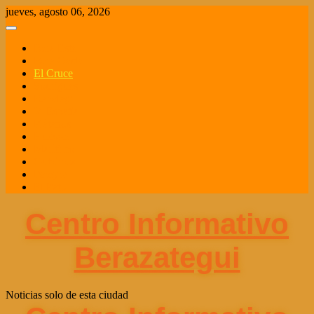
Saltar
jueves, agosto 06, 2026
al
contenido
Bera Este
Bera Oeste
El Cruce
Sourigues
Ranelagh
V. España
Plátanos
Hudson
Marítimo
Gutiérrez
Pereyra
El Pato
Centro Informativo
Berazategui
Noticias solo de esta ciudad