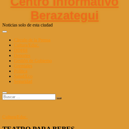
Centro Informativo
Berazategui
Noticias solo de esta ciudad
Círculo de la Prensa
Cultura/Educ.
DDHH
Deportes
Gestión de Gobierno
Gremiales
Política
Salud/Eco
Seguridad
Buscar
…
Cultura/Educ.
TEATRO PARA BEBES