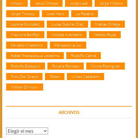
Infosur
Jesús Ortega
Jorge Leal
Jorge Módica
Jorge Tronqui
José Haro
La Palabra
Lorena González
Lucas Gabriel Díaz
Matías Ortega
Mauricio Bonfigli
Nicolás Avendaño
Néstor Rojas
Osvaldo Chamorro
Perspectiva Sur
Rafael Passalacqua Ledesma
Rodolfo Cabral
Rodolfo Estequin
Roxana Reinoso
Silvina Rodríguez
Tony Del Greco
Télam
Ulises Caballero
Walter Di Nucci
ARCHIVOS
Archivos