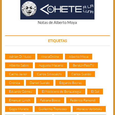
Notas de Alberto Moya
ETIQUETAS
Adrián Di Nucci
AhoraOnline
Alberto Moya
Alberto Sabini
Augusto Macario
BeraUnPaisTV
Cacho Javier
Carlos Siniscalchi
Carlos Sueldo
Crónica
Daniel Sueldo
Edgardo Boyraz
Eduardo Gómez
El Noticiero de Berazategui
El Sol
Emanuel Lynch
Fabiana Bosco
Federico Ramondi
Gogo Morete
Guillermo Troncoso
Horacio Verbitsky