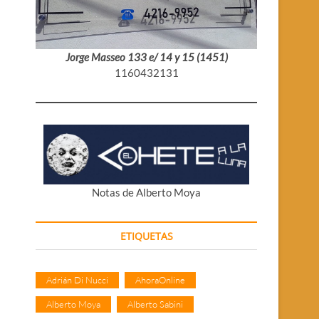
Jorge Masseo 133 e/ 14 y 15 (1451)
1160432131
Notas de Alberto Moya
ETIQUETAS
Adrián Di Nucci
AhoraOnline
Alberto Moya
Alberto Sabini