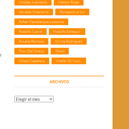
Nicolás Avendaño
Néstor Rojas
Osvaldo Chamorro
Perspectiva Sur
Rafael Passalacqua Ledesma
Rodolfo Cabral
Rodolfo Estequin
Roxana Reinoso
Silvina Rodríguez
Tony Del Greco
Télam
e
Ulises Caballero
Walter Di Nucci
ARCHIVOS
Archivos