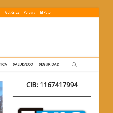
o
Gutiérrez
Pereyra
El Pato
TICA
SALUD/ECO
SEGURIDAD
CIB: 1167417994