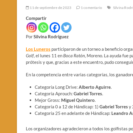
11 de septiembre de 2023
1 comentario
Silvina Rodr
Compartir
Por
Silvina Rodríguez
Los Luneros
participaron de un torneo a beneficio orga
Golf
, el lunes 11 en
Boca Ratón
, Moreno. La ayuda fue 
prótesis y que, gracias a este encuentro, pudo consegui
En la competencia entre varias categorías, los ganador
Categoría Long Drive:
Alberto
Aguirre
.
Categoría Aprouch:
Gabriel Torres
.
Mejor Gross:
Miguel
Quintero
.
Categoría 0 a 12 de Hándicap: 1)
Gabriel Torres
y 
Categoría 25 en adelante de Hándicap:
Leandro
A
Los organizadores agradecieron a todos los golfistas po