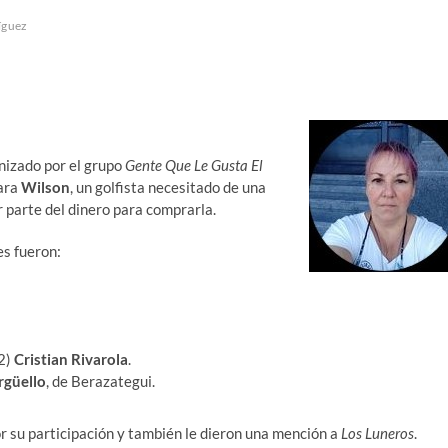
íguez
nizado por el grupo
Gente Que Le Gusta El
para
Wilson
, un golfista necesitado de una
r parte del dinero para comprarla.
es fueron:
2)
Cristian
Rivarola
.
rgüello
, de Berazategui.
r su participación y también le dieron una mención a
Los Luneros
.