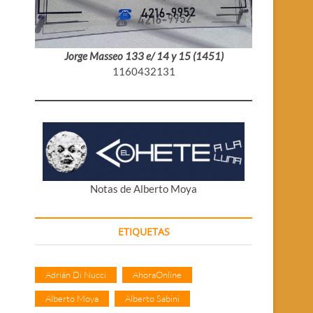
Jorge Masseo 133 e/ 14 y 15 (1451)
1160432131
Notas de Alberto Moya
ETIQUETAS
Adrián Di Nucci
AhoraOnline
Alberto Moya
Alberto Sabini