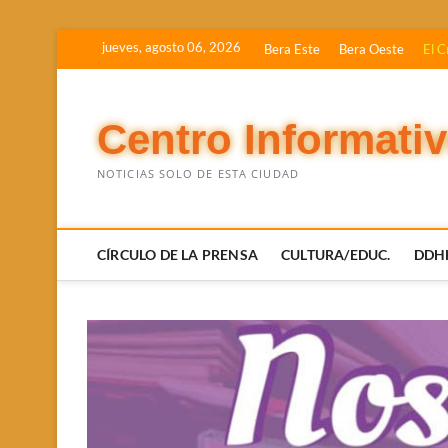
Saltar
jueves, agosto 06, 2026
Bera Este
Bera Oeste
El C
al
contenido
Centro Informati
NOTICIAS SOLO DE ESTA CIUDAD
CÍRCULO DE LA PRENSA
CULTURA/EDUC.
DDH