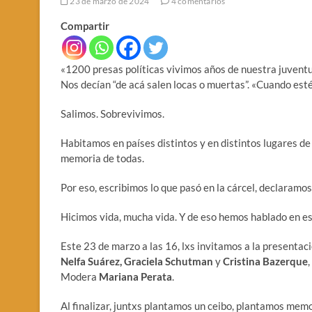
23 de marzo de 2024
4 comentarios
Compartir
«1200 presas políticas vivimos años de nuestra juventud
Nos decían “de acá salen locas o muertas”. «Cuando esté
Salimos. Sobrevivimos.
Habitamos en países distintos y en distintos lugares de
memoria de todas.
Por eso, escribimos lo que pasó en la cárcel, declaramos
Hicimos vida, mucha vida. Y de eso hemos hablado en es
Este 23 de marzo a las 16, lxs invitamos a la presentac
Nelfa Suárez, Graciela Schutman
y
Cristina Bazerque
Modera
Mariana Perata
.
Al finalizar, juntxs plantamos un ceibo, plantamos me