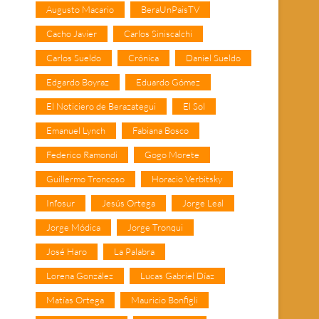
Augusto Macario
BeraUnPaisTV
Cacho Javier
Carlos Siniscalchi
Carlos Sueldo
Crónica
Daniel Sueldo
Edgardo Boyraz
Eduardo Gómez
El Noticiero de Berazategui
El Sol
Emanuel Lynch
Fabiana Bosco
Federico Ramondi
Gogo Morete
Guillermo Troncoso
Horacio Verbitsky
Infosur
Jesús Ortega
Jorge Leal
Jorge Módica
Jorge Tronqui
José Haro
La Palabra
Lorena González
Lucas Gabriel Díaz
Matías Ortega
Mauricio Bonfigli