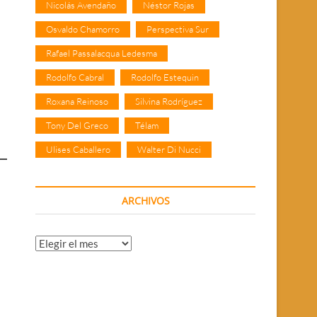
Nicolás Avendaño
Néstor Rojas
Osvaldo Chamorro
Perspectiva Sur
Rafael Passalacqua Ledesma
Rodolfo Cabral
Rodolfo Estequin
Roxana Reinoso
Silvina Rodríguez
Tony Del Greco
Télam
Ulises Caballero
Walter Di Nucci
ARCHIVOS
Archivos