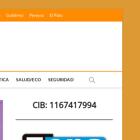
o
Gutiérrez
Pereyra
El Pato
TICA
SALUD/ECO
SEGURIDAD
CIB: 1167417994