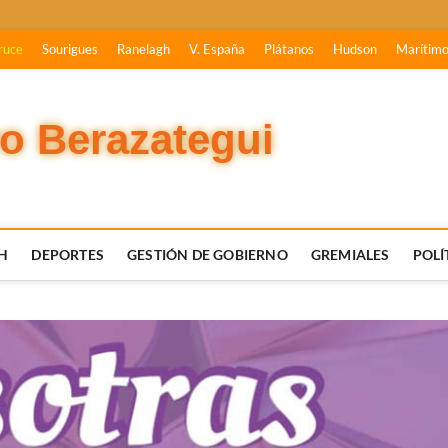
ruce
Sourigues
Ranelagh
V. España
Plátanos
Hudson
Marítim
vo Berazategui
H
DEPORTES
GESTIÓN DE GOBIERNO
GREMIALES
POLÍ