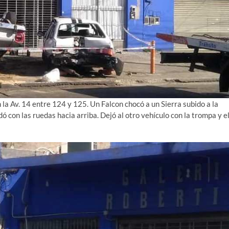
n la Av. 14 entre 124 y 125. Un Falcon chocó a un Sierra subido a la
 con las ruedas hacia arriba. Dejó al otro vehículo con la trompa y e