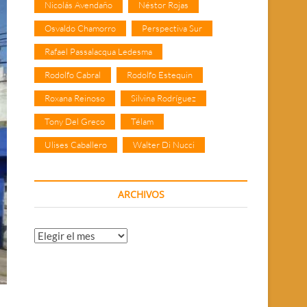
Nicolás Avendaño
Néstor Rojas
Osvaldo Chamorro
Perspectiva Sur
Rafael Passalacqua Ledesma
Rodolfo Cabral
Rodolfo Estequin
Roxana Reinoso
Silvina Rodríguez
Tony Del Greco
Télam
Ulises Caballero
Walter Di Nucci
ARCHIVOS
Archivos