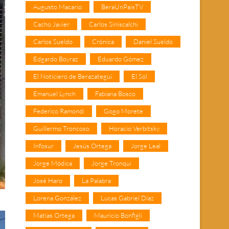
Augusto Macario
BeraUnPaisTV
Cacho Javier
Carlos Siniscalchi
Carlos Sueldo
Crónica
Daniel Sueldo
Edgardo Boyraz
Eduardo Gómez
El Noticiero de Berazategui
El Sol
Emanuel Lynch
Fabiana Bosco
Federico Ramondi
Gogo Morete
Guillermo Troncoso
Horacio Verbitsky
Infosur
Jesús Ortega
Jorge Leal
Jorge Módica
Jorge Tronqui
José Haro
La Palabra
Lorena González
Lucas Gabriel Díaz
Matías Ortega
Mauricio Bonfigli