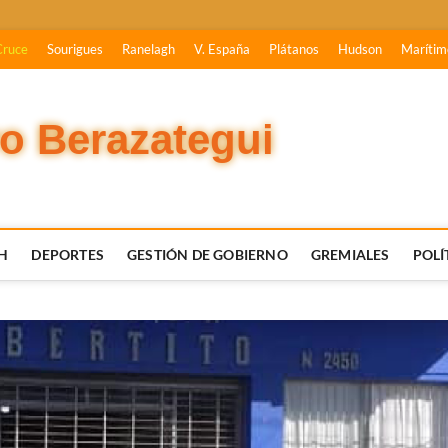
Cruce
Sourigues
Ranelagh
V. España
Plátanos
Hudson
Marítim
vo Berazategui
H
DEPORTES
GESTIÓN DE GOBIERNO
GREMIALES
POLÍ