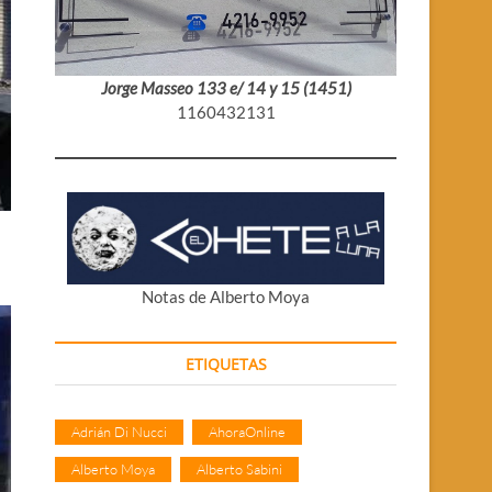
Jorge Masseo 133 e/ 14 y 15 (1451)
1160432131
l
Notas de Alberto Moya
ETIQUETAS
Adrián Di Nucci
AhoraOnline
Alberto Moya
Alberto Sabini