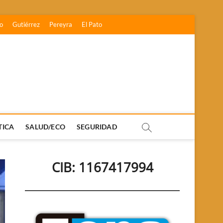
o
Gutiérrez
Pereyra
El Pato
TICA
SALUD/ECO
SEGURIDAD
CIB: 1167417994