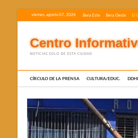
Saltar
viernes, agosto 07, 2026
Bera Este
Bera Oeste
El 
al
contenido
Centro Informati
NOTICIAS SOLO DE ESTA CIUDAD
CÍRCULO DE LA PRENSA
CULTURA/EDUC.
DDH