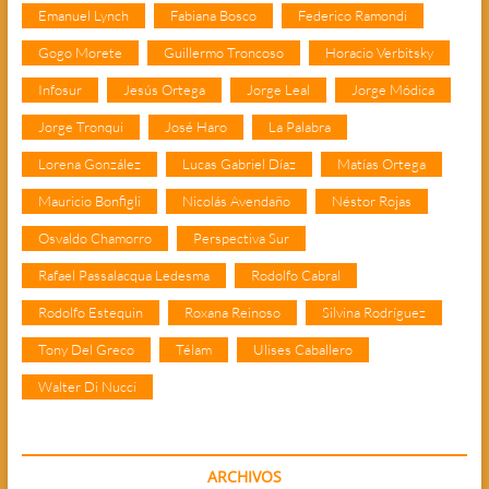
Emanuel Lynch
Fabiana Bosco
Federico Ramondi
Gogo Morete
Guillermo Troncoso
Horacio Verbitsky
Infosur
Jesús Ortega
Jorge Leal
Jorge Módica
Jorge Tronqui
José Haro
La Palabra
Lorena González
Lucas Gabriel Díaz
Matías Ortega
Mauricio Bonfigli
Nicolás Avendaño
Néstor Rojas
Osvaldo Chamorro
Perspectiva Sur
Rafael Passalacqua Ledesma
Rodolfo Cabral
Rodolfo Estequin
Roxana Reinoso
Silvina Rodríguez
Tony Del Greco
Télam
Ulises Caballero
Walter Di Nucci
ARCHIVOS