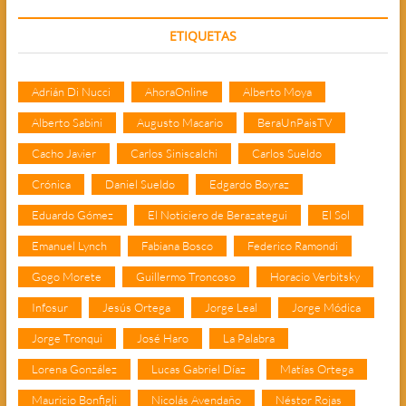
ETIQUETAS
Adrián Di Nucci
AhoraOnline
Alberto Moya
Alberto Sabini
Augusto Macario
BeraUnPaisTV
Cacho Javier
Carlos Siniscalchi
Carlos Sueldo
Crónica
Daniel Sueldo
Edgardo Boyraz
Eduardo Gómez
El Noticiero de Berazategui
El Sol
Emanuel Lynch
Fabiana Bosco
Federico Ramondi
Gogo Morete
Guillermo Troncoso
Horacio Verbitsky
Infosur
Jesús Ortega
Jorge Leal
Jorge Módica
Jorge Tronqui
José Haro
La Palabra
Lorena González
Lucas Gabriel Díaz
Matías Ortega
Mauricio Bonfigli
Nicolás Avendaño
Néstor Rojas