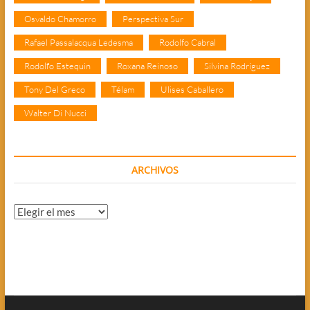
Osvaldo Chamorro
Perspectiva Sur
Rafael Passalacqua Ledesma
Rodolfo Cabral
Rodolfo Estequin
Roxana Reinoso
Silvina Rodríguez
Tony Del Greco
Télam
Ulises Caballero
Walter Di Nucci
ARCHIVOS
Archivos