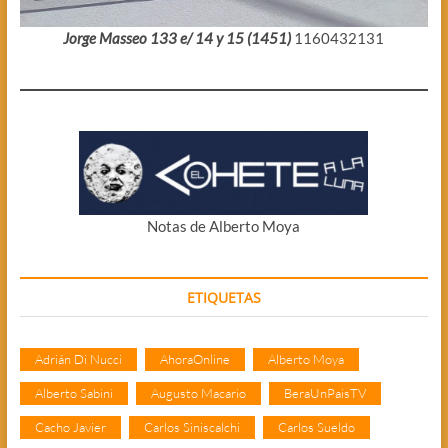
Jorge Masseo 133 e/ 14 y 15 (1451)
1160432131
Notas de Alberto Moya
ETIQUETAS
Adrián Di Nucci
AhoraOnline
Alberto Moya
Alberto Sabini
Augusto Macario
BeraUnPaisTV
Cacho Javier
Carlos Siniscalchi
Carlos Sueldo