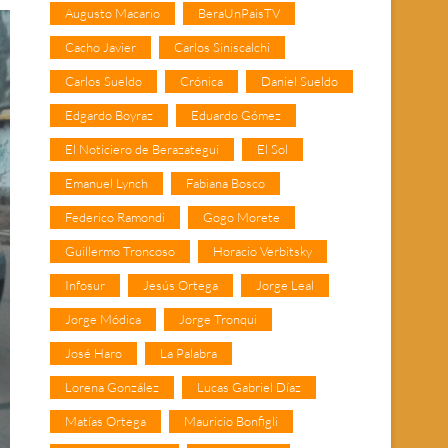
Augusto Macario
BeraUnPaisTV
Cacho Javier
Carlos Siniscalchi
Carlos Sueldo
Crónica
Daniel Sueldo
Edgardo Boyraz
Eduardo Gómez
El Noticiero de Berazategui
El Sol
Emanuel Lynch
Fabiana Bosco
Federico Ramondi
Gogo Morete
Guillermo Troncoso
Horacio Verbitsky
Infosur
Jesús Ortega
Jorge Leal
Jorge Módica
Jorge Tronqui
José Haro
La Palabra
Lorena González
Lucas Gabriel Díaz
Matías Ortega
Mauricio Bonfigli