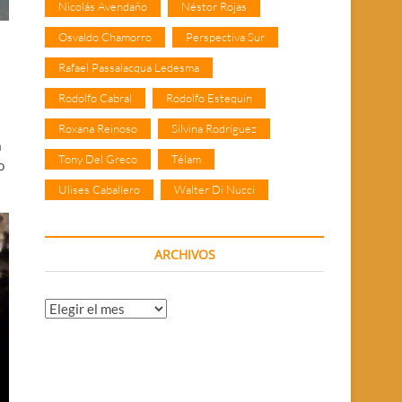
Nicolás Avendaño
Néstor Rojas
Osvaldo Chamorro
Perspectiva Sur
Rafael Passalacqua Ledesma
Rodolfo Cabral
Rodolfo Estequin
Roxana Reinoso
Silvina Rodríguez
a
Tony Del Greco
Télam
o
Ulises Caballero
Walter Di Nucci
ARCHIVOS
Archivos