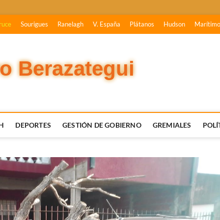
ruce
Sourigues
Ranelagh
V. España
Plátanos
Hudson
Marítim
vo Berazategui
H
DEPORTES
GESTIÓN DE GOBIERNO
GREMIALES
POLÍ