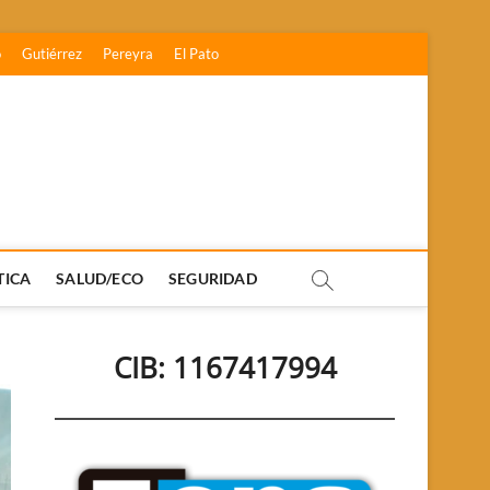
o
Gutiérrez
Pereyra
El Pato
TICA
SALUD/ECO
SEGURIDAD
CIB: 1167417994