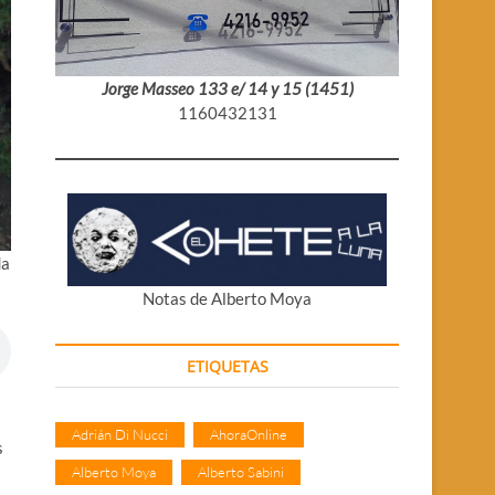
Jorge Masseo 133 e/ 14 y 15 (1451)
1160432131
da
Notas de Alberto Moya
ETIQUETAS
Adrián Di Nucci
AhoraOnline
s
Alberto Moya
Alberto Sabini