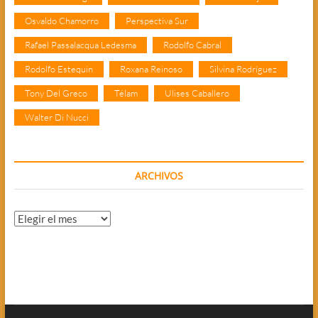
Osvaldo Chamorro
Perspectiva Sur
Rafael Passalacqua Ledesma
Rodolfo Cabral
Rodolfo Estequin
Roxana Reinoso
Silvina Rodríguez
Tony Del Greco
Télam
Ulises Caballero
Walter Di Nucci
ARCHIVOS
Archivos