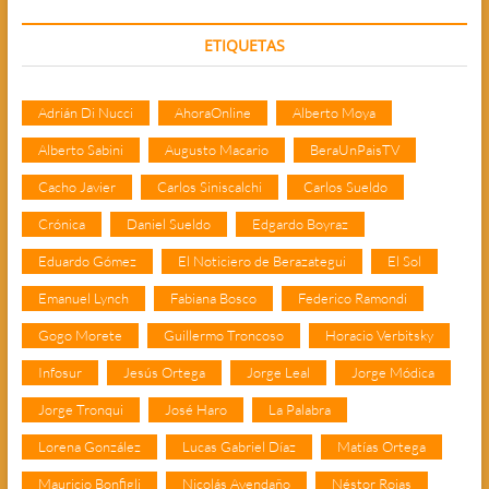
ETIQUETAS
Adrián Di Nucci
AhoraOnline
Alberto Moya
Alberto Sabini
Augusto Macario
BeraUnPaisTV
Cacho Javier
Carlos Siniscalchi
Carlos Sueldo
Crónica
Daniel Sueldo
Edgardo Boyraz
Eduardo Gómez
El Noticiero de Berazategui
El Sol
Emanuel Lynch
Fabiana Bosco
Federico Ramondi
Gogo Morete
Guillermo Troncoso
Horacio Verbitsky
Infosur
Jesús Ortega
Jorge Leal
Jorge Módica
Jorge Tronqui
José Haro
La Palabra
Lorena González
Lucas Gabriel Díaz
Matías Ortega
Mauricio Bonfigli
Nicolás Avendaño
Néstor Rojas