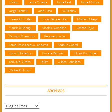
Infosur
Jesús Ortega
Jorge Leal
Jorge Módica
Jorge Tronqui
José Haro
La Palabra
Lorena González
Lucas Gabriel Díaz
Matías Ortega
Mauricio Bonfigli
Nicolás Avendaño
Néstor Rojas
Osvaldo Chamorro
Perspectiva Sur
Rafael Passalacqua Ledesma
Rodolfo Cabral
Rodolfo Estequin
Roxana Reinoso
Silvina Rodríguez
Tony Del Greco
Télam
Ulises Caballero
Walter Di Nucci
ARCHIVOS
Archivos