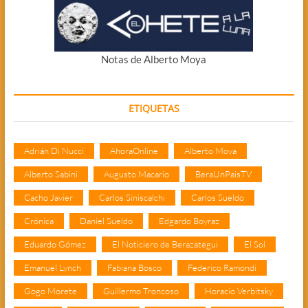
Notas de Alberto Moya
ETIQUETAS
Adrián Di Nucci
AhoraOnline
Alberto Moya
Alberto Sabini
Augusto Macario
BeraUnPaisTV
Cacho Javier
Carlos Siniscalchi
Carlos Sueldo
Crónica
Daniel Sueldo
Edgardo Boyraz
Eduardo Gómez
El Noticiero de Berazategui
El Sol
Emanuel Lynch
Fabiana Bosco
Federico Ramondi
Gogo Morete
Guillermo Troncoso
Horacio Verbitsky