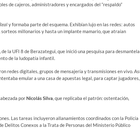
oles de cajeros, administradores y encargados del “respaldo”
Real
y formaba parte del esquema. Exhibían lujo en las redes: autos
, sorteos millonarios y hasta un implante mamario, que atraían
, de la UFI 8 de Berazategui, que inició una pesquisa para desmantela
to de la ludopatía infantil.
n redes digitales, grupos de mensajería y transmisiones en vivo. As
intentaba emular a una casa de apuestas legal, para captar jugadores,
cabezada por
Nicolás Silva
, que replicaba el patrón: ostentación,
nes. Las tareas incluyeron allanamientos coordinados con la Policía
e Delitos Conexos a la Trata de Personas del Ministerio Público