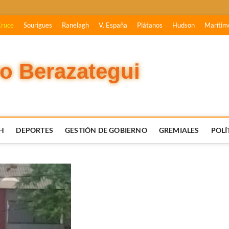
Cruce
Sourigues
Ranelagh
V. España
Plátanos
Hudson
Marítim
vo Berazategui
H
DEPORTES
GESTIÓN DE GOBIERNO
GREMIALES
POLÍ