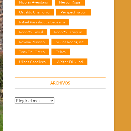
Nicolás Avendaño
Néstor Rojas
Osvaldo Chamorro
Perspectiva Sur
Rafael Passalacqua Ledesma
Rodolfo Cabral
Rodolfo Estequin
Roxana Reinoso
Silvina Rodríguez
Tony Del Greco
Télam
Ulises Caballero
Walter Di Nucci
ARCHIVOS
Archivos