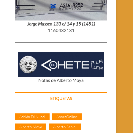
Jorge Masseo 133 e/ 14 y 15 (1451)
1160432131
Notas de Alberto Moya
ETIQUETAS
Adrián Di Nucci
AhoraOnline
,
Alberto Moya
Alberto Sabini