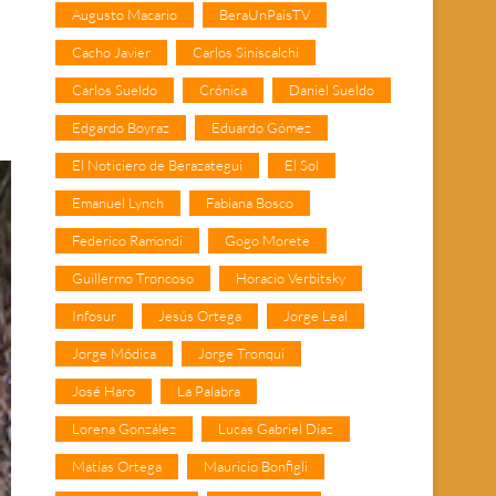
Augusto Macario
BeraUnPaisTV
Cacho Javier
Carlos Siniscalchi
Carlos Sueldo
Crónica
Daniel Sueldo
Edgardo Boyraz
Eduardo Gómez
El Noticiero de Berazategui
El Sol
Emanuel Lynch
Fabiana Bosco
Federico Ramondi
Gogo Morete
Guillermo Troncoso
Horacio Verbitsky
Infosur
Jesús Ortega
Jorge Leal
Jorge Módica
Jorge Tronqui
José Haro
La Palabra
Lorena González
Lucas Gabriel Díaz
Matías Ortega
Mauricio Bonfigli