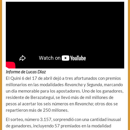
Informe de Lucas Díaz
El Quini 6 del 17 de abril dejó a tres afortunados con premios
millonarios en las modalidades
Revancha
y
Segunda
, marcando
un día memorable para los apostadores. Uno de los ganadores,
residente de Berazategui, se llevó más de mil millones de
pesos al acertar los seis números en
Revancha
; otros dos se
repartieron más de 250 millones.
El sorteo, número 3.157, sorprendió con una cantidad inusual
de ganadores, incluyendo 57 premiados en la modalidad