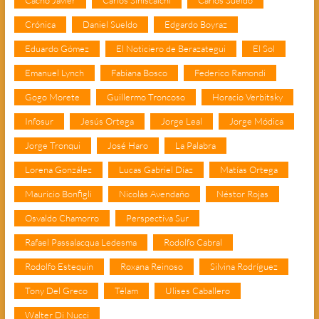
Crónica
Daniel Sueldo
Edgardo Boyraz
Eduardo Gómez
El Noticiero de Berazategui
El Sol
Emanuel Lynch
Fabiana Bosco
Federico Ramondi
Gogo Morete
Guillermo Troncoso
Horacio Verbitsky
Infosur
Jesús Ortega
Jorge Leal
Jorge Módica
Jorge Tronqui
José Haro
La Palabra
Lorena González
Lucas Gabriel Díaz
Matías Ortega
Mauricio Bonfigli
Nicolás Avendaño
Néstor Rojas
Osvaldo Chamorro
Perspectiva Sur
Rafael Passalacqua Ledesma
Rodolfo Cabral
Rodolfo Estequin
Roxana Reinoso
Silvina Rodríguez
Tony Del Greco
Télam
Ulises Caballero
Walter Di Nucci