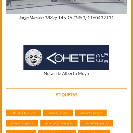
Jorge Masseo 133 e/ 14 y 15 (1451)
1160432131
Notas de Alberto Moya
ETIQUETAS
Adrián Di Nucci
AhoraOnline
Alberto Moya
Alberto Sabini
Augusto Macario
BeraUnPaisTV
Cacho Javier
Carlos Siniscalchi
Carlos Sueldo