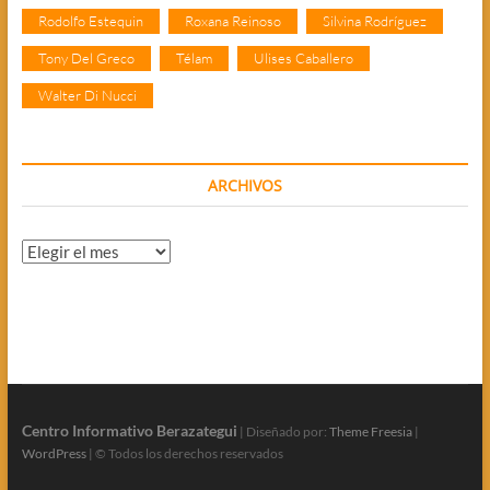
Rodolfo Estequin
Roxana Reinoso
Silvina Rodríguez
Tony Del Greco
Télam
Ulises Caballero
Walter Di Nucci
ARCHIVOS
Archivos
Centro Informativo Berazategui
| Diseñado por:
Theme Freesia
|
WordPress
| © Todos los derechos reservados