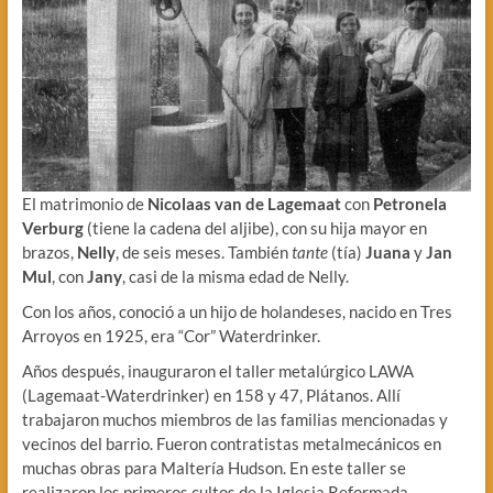
El matrimonio de
Nicolaas van de Lagemaat
con
Petronela
Verburg
(tiene la cadena del aljibe), con su hija mayor en
brazos,
Nelly
, de seis meses. También
tante
(tía)
Juana
y
Jan
Mul
, con
Jany
, casi de la misma edad de Nelly.
Con los años, conoció a un hijo de holandeses, nacido en Tres
Arroyos en 1925, era “Cor” Waterdrinker.
Años después, inauguraron el taller metalúrgico LAWA
(Lagemaat-Waterdrinker) en 158 y 47, Plátanos. Allí
trabajaron muchos miembros de las familias mencionadas y
vecinos del barrio. Fueron contratistas metalmecánicos en
muchas obras para Maltería Hudson. En este taller se
realizaron los primeros cultos de la Iglesia Reformada