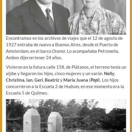
Encontramos en los archivos de viajes que el 12 de agosto de
1927 entraba de nuevo a Buenos Aires, desde el Puerto de
Amsterdam, en el barco
Orania
. Lo acompañaba Petronella.
Ambos dijeron tener 24 años.
Vivieron en la futura calle 158, de Plátanos, el terreno tenía un
aljibe y llegaron los hijos, cinco mujeres y un varón.
Nelly
,
Christina
,
Ian
,
Geri
,
Beatriz
y
María Juana
(
Popi
). Los hijos
concurrieron a la Escuela 2 de Hudson, en ese momento era la
Escuela 5 de Quilmes.