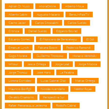
Adrián Di Nucci
AhoraOnline
Alberto Moya
Alberto Sabini
Augusto Macario
BeraUnPaisTV
Cacho Javier
Carlos Siniscalchi
Carlos Sueldo
Crónica
Daniel Sueldo
Edgardo Boyraz
Eduardo Gómez
El Noticiero de Berazategui
El Sol
Emanuel Lynch
Fabiana Bosco
Federico Ramondi
Gogo Morete
Guillermo Troncoso
Horacio Verbitsky
Infosur
Jesús Ortega
Jorge Leal
Jorge Módica
Jorge Tronqui
José Haro
La Palabra
Lorena González
Lucas Gabriel Díaz
Matías Ortega
Mauricio Bonfigli
Nicolás Avendaño
Néstor Rojas
Osvaldo Chamorro
Perspectiva Sur
Rafael Passalacqua Ledesma
Rodolfo Cabral