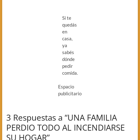
Si te
quedás
en
casa,
ya
sabés
dónde
pedir
comida.
Espacio
publicitario
3 Respuestas a “UNA FAMILIA
PERDIO TODO AL INCENDIARSE
SU HOGAR”