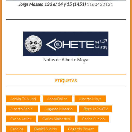
Jorge Masseo 133 e/ 14 y 15 (1451)
1160432131
Notas de Alberto Moya
ETIQUETAS
Adrián Di Nucci
AhoraOnline
Alberto Moya
Alberto Sabini
Augusto Macario
BeraUnPaisTV
Cacho Javier
Carlos Siniscalchi
Carlos Sueldo
Crónica
Daniel Sueldo
Edgardo Boyraz