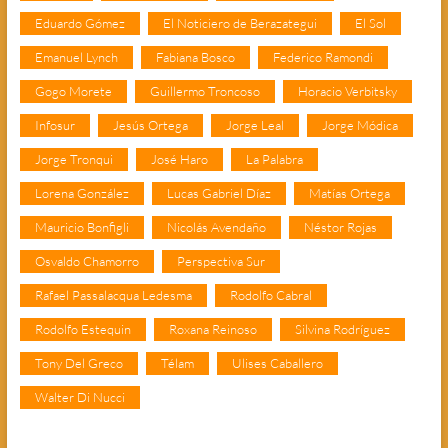
Eduardo Gómez
El Noticiero de Berazategui
El Sol
Emanuel Lynch
Fabiana Bosco
Federico Ramondi
Gogo Morete
Guillermo Troncoso
Horacio Verbitsky
Infosur
Jesús Ortega
Jorge Leal
Jorge Módica
Jorge Tronqui
José Haro
La Palabra
Lorena González
Lucas Gabriel Díaz
Matías Ortega
Mauricio Bonfigli
Nicolás Avendaño
Néstor Rojas
Osvaldo Chamorro
Perspectiva Sur
Rafael Passalacqua Ledesma
Rodolfo Cabral
Rodolfo Estequin
Roxana Reinoso
Silvina Rodríguez
Tony Del Greco
Télam
Ulises Caballero
Walter Di Nucci