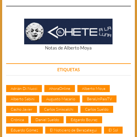
Notas de Alberto Moya
ETIQUETAS
Adrián Di Nucci
AhoraOnline
Alberto Moya
Alberto Sabini
Augusto Macario
BeraUnPaisTV
Cacho Javier
Carlos Siniscalchi
Carlos Sueldo
Crónica
Daniel Sueldo
Edgardo Boyraz
Eduardo Gómez
El Noticiero de Berazategui
El Sol