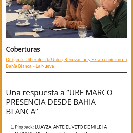
.
Coberturas
Dirigentes liberales de Unión, Renovación y Fe se reunieron en
Bahía Blanca – La Nueva
Una respuesta a “URF MARCO
PRESENCIA DESDE BAHIA
BLANCA”
Pingback:
LUAYZA, ANTE EL VETO DE MILEI A