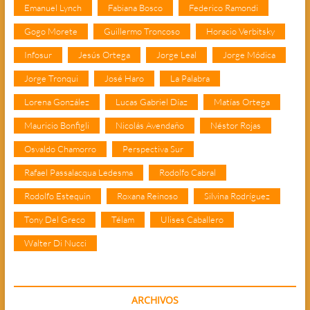
Emanuel Lynch
Fabiana Bosco
Federico Ramondi
Gogo Morete
Guillermo Troncoso
Horacio Verbitsky
Infosur
Jesús Ortega
Jorge Leal
Jorge Módica
Jorge Tronqui
José Haro
La Palabra
Lorena González
Lucas Gabriel Díaz
Matías Ortega
Mauricio Bonfigli
Nicolás Avendaño
Néstor Rojas
Osvaldo Chamorro
Perspectiva Sur
Rafael Passalacqua Ledesma
Rodolfo Cabral
Rodolfo Estequin
Roxana Reinoso
Silvina Rodríguez
Tony Del Greco
Télam
Ulises Caballero
Walter Di Nucci
ARCHIVOS