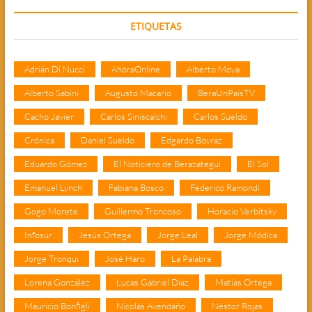
ETIQUETAS
Adrián Di Nucci
AhoraOnline
Alberto Moya
Alberto Sabini
Augusto Macario
BeraUnPaisTV
Cacho Javier
Carlos Siniscalchi
Carlos Sueldo
Crónica
Daniel Sueldo
Edgardo Boyraz
Eduardo Gómez
El Noticiero de Berazategui
El Sol
Emanuel Lynch
Fabiana Bosco
Federico Ramondi
Gogo Morete
Guillermo Troncoso
Horacio Verbitsky
Infosur
Jesús Ortega
Jorge Leal
Jorge Módica
Jorge Tronqui
José Haro
La Palabra
Lorena González
Lucas Gabriel Díaz
Matías Ortega
Mauricio Bonfigli
Nicolás Avendaño
Néstor Rojas