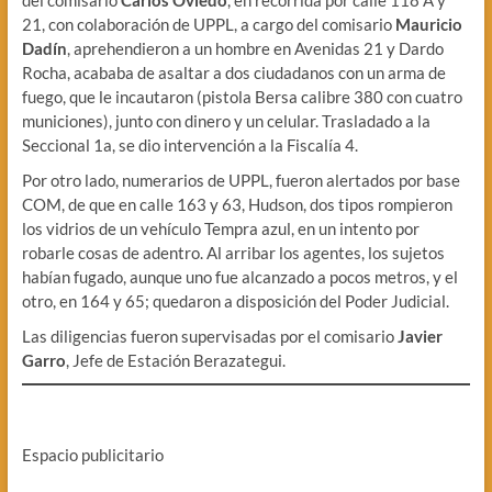
del comisario
Carlos Oviedo
, en recorrida por calle 118 A y
21, con colaboración de UPPL, a cargo del comisario
Mauricio
Dadín
, aprehendieron a un hombre en Avenidas 21 y Dardo
Rocha, acababa de asaltar a dos ciudadanos con un arma de
fuego, que le incautaron (pistola Bersa calibre 380 con cuatro
municiones), junto con dinero y un celular. Trasladado a la
Seccional 1a, se dio intervención a la Fiscalía 4.
Por otro lado, numerarios de UPPL, fueron alertados por base
COM, de que en calle 163 y 63, Hudson, dos tipos rompieron
los vidrios de un vehículo Tempra azul, en un intento por
robarle cosas de adentro. Al arribar los agentes, los sujetos
habían fugado, aunque uno fue alcanzado a pocos metros, y el
otro, en 164 y 65; quedaron a disposición del Poder Judicial.
Las diligencias fueron supervisadas por el comisario
Javier
Garro
, Jefe de Estación Berazategui.
Espacio publicitario