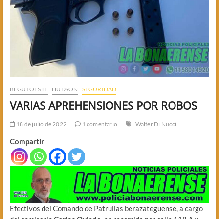
BEGUI OESTE
HUDSON
SEGURIDAD
VARIAS APREHENSIONES POR ROBOS
18 de julio de 2022
1 comentario
Walter Di Nucci
Compartir
Efectivos del Comando de Patrullas berazateguense, a cargo