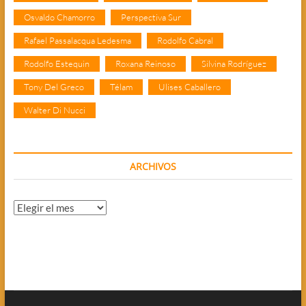
Osvaldo Chamorro
Perspectiva Sur
Rafael Passalacqua Ledesma
Rodolfo Cabral
Rodolfo Estequin
Roxana Reinoso
Silvina Rodríguez
Tony Del Greco
Télam
Ulises Caballero
Walter Di Nucci
ARCHIVOS
Archivos