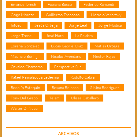
Emanuel Lynch
Fabiana Bosco
Federico Ramondi
Gogo Morete
Guillermo Troncoso
Horacio Verbitsky
Infosur
Jesús Ortega
Jorge Leal
Jorge Módica
Jorge Tronqui
José Haro
La Palabra
Lorena González
Lucas Gabriel Díaz
Matías Ortega
Mauricio Bonfigli
Nicolás Avendaño
Néstor Rojas
Osvaldo Chamorro
Perspectiva Sur
Rafael Passalacqua Ledesma
Rodolfo Cabral
Rodolfo Estequin
Roxana Reinoso
Silvina Rodríguez
Tony Del Greco
Télam
Ulises Caballero
Walter Di Nucci
ARCHIVOS