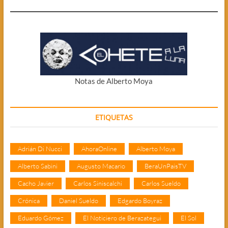
Notas de Alberto Moya
ETIQUETAS
Adrián Di Nucci
AhoraOnline
Alberto Moya
Alberto Sabini
Augusto Macario
BeraUnPaisTV
Cacho Javier
Carlos Siniscalchi
Carlos Sueldo
Crónica
Daniel Sueldo
Edgardo Boyraz
Eduardo Gómez
El Noticiero de Berazategui
El Sol