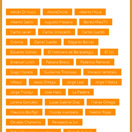
Adrián Di Nucci
AhoraOnline
Alberto Moya
Alberto Sabini
Augusto Macario
BeraUnPaisTV
Cacho Javier
Carlos Siniscalchi
Carlos Sueldo
Crónica
Daniel Sueldo
Edgardo Boyraz
Eduardo Gómez
El Noticiero de Berazategui
El Sol
Emanuel Lynch
Fabiana Bosco
Federico Ramondi
Gogo Morete
Guillermo Troncoso
Horacio Verbitsky
Infosur
Jesús Ortega
Jorge Leal
Jorge Módica
Jorge Tronqui
José Haro
La Palabra
Lorena González
Lucas Gabriel Díaz
Matías Ortega
Mauricio Bonfigli
Nicolás Avendaño
Néstor Rojas
Osvaldo Chamorro
Perspectiva Sur