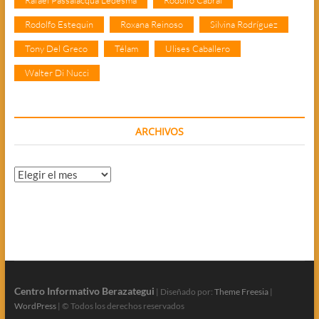
Rafael Passalacqua Ledesma
Rodolfo Cabral
Rodolfo Estequin
Roxana Reinoso
Silvina Rodríguez
Tony Del Greco
Télam
Ulises Caballero
Walter Di Nucci
ARCHIVOS
Archivos
Centro Informativo Berazategui
| Diseñado por:
Theme Freesia
|
WordPress
| © Todos los derechos reservados