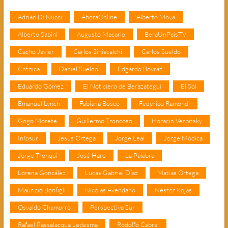
Adrián Di Nucci
AhoraOnline
Alberto Moya
Alberto Sabini
Augusto Macario
BeraUnPaisTV
Cacho Javier
Carlos Siniscalchi
Carlos Sueldo
Crónica
Daniel Sueldo
Edgardo Boyraz
Eduardo Gómez
El Noticiero de Berazategui
El Sol
Emanuel Lynch
Fabiana Bosco
Federico Ramondi
Gogo Morete
Guillermo Troncoso
Horacio Verbitsky
Infosur
Jesús Ortega
Jorge Leal
Jorge Módica
Jorge Tronqui
José Haro
La Palabra
Lorena González
Lucas Gabriel Díaz
Matías Ortega
Mauricio Bonfigli
Nicolás Avendaño
Néstor Rojas
Osvaldo Chamorro
Perspectiva Sur
Rafael Passalacqua Ledesma
Rodolfo Cabral