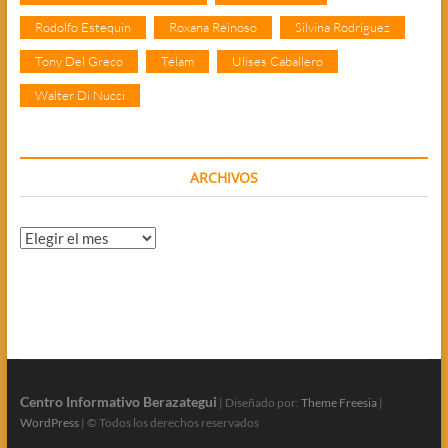
Rodolfo Estequin
Roxana Reinoso
Silvina Rodríguez
Tony Del Greco
Télam
Ulises Caballero
Walter Di Nucci
ARCHIVOS
Archivos
Centro Informativo Berazategui
| Diseñado por:
Theme Freesia
|
WordPress
| © Todos los derechos reservados