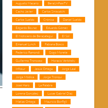
Augusto Macario
BeraUnPaisTV
Cacho Javier
Carlos Siniscalchi
Carlos Sueldo
Crónica
Daniel Sueldo
Edgardo Boyraz
Eduardo Gómez
El Noticiero de Berazategui
El Sol
Emanuel Lynch
Fabiana Bosco
Federico Ramondi
Gogo Morete
Guillermo Troncoso
Horacio Verbitsky
Infosur
Jesús Ortega
Jorge Leal
Jorge Módica
Jorge Tronqui
José Haro
La Palabra
Lorena González
Lucas Gabriel Díaz
Matías Ortega
Mauricio Bonfigli