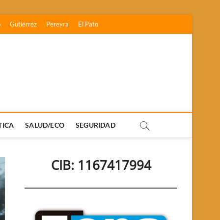
o
Gutiérrez
Pereyra
El Pato
TICA
SALUD/ECO
SEGURIDAD
CIB: 1167417994