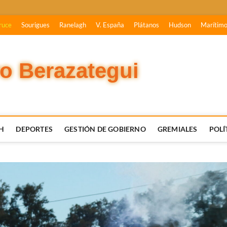
ruce
Sourigues
Ranelagh
V. España
Plátanos
Hudson
Marítim
vo Berazategui
H
DEPORTES
GESTIÓN DE GOBIERNO
GREMIALES
POLÍ