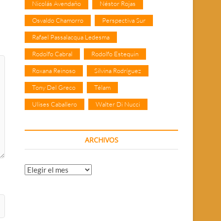
Nicolás Avendaño
Néstor Rojas
Osvaldo Chamorro
Perspectiva Sur
Rafael Passalacqua Ledesma
Rodolfo Cabral
Rodolfo Estequin
Roxana Reinoso
Silvina Rodríguez
Tony Del Greco
Télam
Ulises Caballero
Walter Di Nucci
ARCHIVOS
Archivos