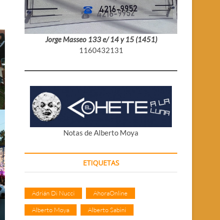
Jorge Masseo 133 e/ 14 y 15 (1451)
1160432131
Notas de Alberto Moya
ETIQUETAS
Adrián Di Nucci
AhoraOnline
Alberto Moya
Alberto Sabini