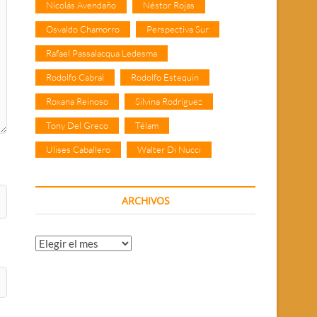
Nicolás Avendaño
Néstor Rojas
Osvaldo Chamorro
Perspectiva Sur
Rafael Passalacqua Ledesma
Rodolfo Cabral
Rodolfo Estequin
Roxana Reinoso
Silvina Rodríguez
Tony Del Greco
Télam
Ulises Caballero
Walter Di Nucci
ARCHIVOS
Archivos