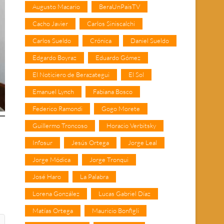
Augusto Macario
BeraUnPaisTV
Cacho Javier
Carlos Siniscalchi
Carlos Sueldo
Crónica
Daniel Sueldo
Edgardo Boyraz
Eduardo Gómez
El Noticiero de Berazategui
El Sol
Emanuel Lynch
Fabiana Bosco
Federico Ramondi
Gogo Morete
Guillermo Troncoso
Horacio Verbitsky
Infosur
Jesús Ortega
Jorge Leal
Jorge Módica
Jorge Tronqui
José Haro
La Palabra
Lorena González
Lucas Gabriel Díaz
Matías Ortega
Mauricio Bonfigli