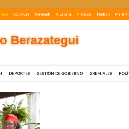
Cruce
Sourigues
Ranelagh
V. España
Plátanos
Hudson
Marítim
vo Berazategui
H
DEPORTES
GESTIÓN DE GOBIERNO
GREMIALES
POLÍ