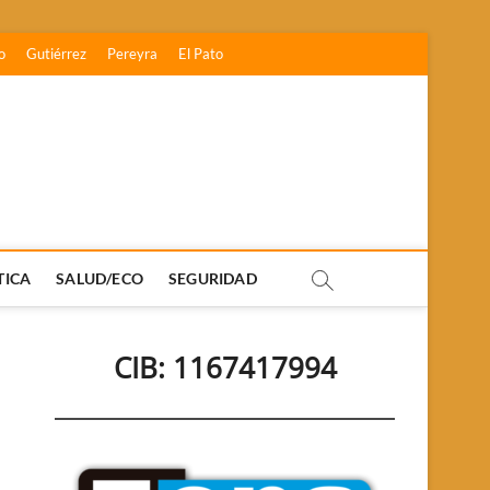
o
Gutiérrez
Pereyra
El Pato
TICA
SALUD/ECO
SEGURIDAD
CIB: 1167417994