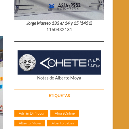
Jorge Masseo 133 e/ 14 y 15 (1451)
1160432131
Notas de Alberto Moya
ETIQUETAS
Adrián Di Nucci
AhoraOnline
Alberto Moya
Alberto Sabini