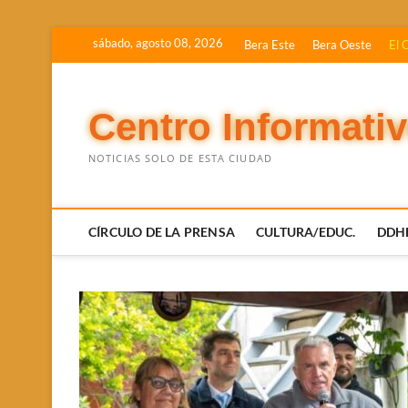
Saltar
sábado, agosto 08, 2026
Bera Este
Bera Oeste
El 
al
contenido
Centro Informati
NOTICIAS SOLO DE ESTA CIUDAD
CÍRCULO DE LA PRENSA
CULTURA/EDUC.
DDH