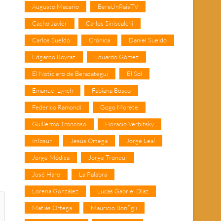
Augusto Macario
BeraUnPaisTV
Cacho Javier
Carlos Siniscalchi
Carlos Sueldo
Crónica
Daniel Sueldo
Edgardo Boyraz
Eduardo Gómez
El Noticiero de Berazategui
El Sol
Emanuel Lynch
Fabiana Bosco
Federico Ramondi
Gogo Morete
Guillermo Troncoso
Horacio Verbitsky
Infosur
Jesús Ortega
Jorge Leal
Jorge Módica
Jorge Tronqui
José Haro
La Palabra
Lorena González
Lucas Gabriel Díaz
Matías Ortega
Mauricio Bonfigli