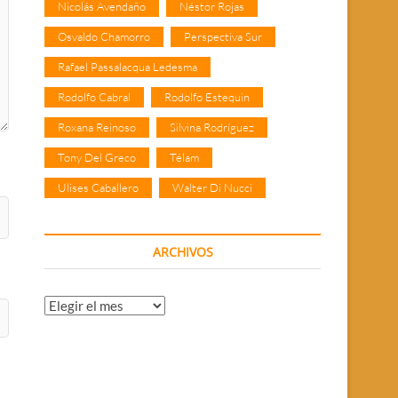
Nicolás Avendaño
Néstor Rojas
Osvaldo Chamorro
Perspectiva Sur
Rafael Passalacqua Ledesma
Rodolfo Cabral
Rodolfo Estequin
Roxana Reinoso
Silvina Rodríguez
Tony Del Greco
Télam
Ulises Caballero
Walter Di Nucci
ARCHIVOS
Archivos