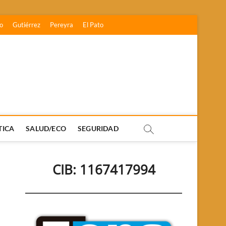
o
Gutiérrez
Pereyra
El Pato
TICA
SALUD/ECO
SEGURIDAD
CIB: 1167417994