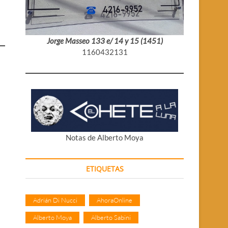
Jorge Masseo 133 e/ 14 y 15 (1451)
1160432131
Notas de Alberto Moya
ETIQUETAS
Adrián Di Nucci
AhoraOnline
Alberto Moya
Alberto Sabini