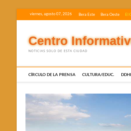
Saltar
viernes, agosto 07, 2026
Bera Este
Bera Oeste
El 
al
contenido
Centro Informati
NOTICIAS SOLO DE ESTA CIUDAD
CÍRCULO DE LA PRENSA
CULTURA/EDUC.
DDH