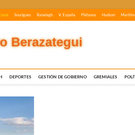
Cruce
Sourigues
Ranelagh
V. España
Plátanos
Hudson
Marítim
vo Berazategui
H
DEPORTES
GESTIÓN DE GOBIERNO
GREMIALES
POLÍ