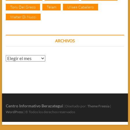
Tony Del Greco
Télam
Ulises Caballero
Walter Di Nucci
ARCHIVOS
Archivos
Centro Informativo Berazategui
| Diseñado por:
Theme Freesia
|
WordPress
| © Todos los derechos reservados