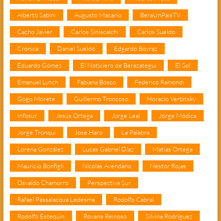
Alberto Sabini
Augusto Macario
BeraUnPaisTV
Cacho Javier
Carlos Siniscalchi
Carlos Sueldo
Crónica
Daniel Sueldo
Edgardo Boyraz
Eduardo Gómez
El Noticiero de Berazategui
El Sol
Emanuel Lynch
Fabiana Bosco
Federico Ramondi
Gogo Morete
Guillermo Troncoso
Horacio Verbitsky
Infosur
Jesús Ortega
Jorge Leal
Jorge Módica
Jorge Tronqui
José Haro
La Palabra
Lorena González
Lucas Gabriel Díaz
Matías Ortega
Mauricio Bonfigli
Nicolás Avendaño
Néstor Rojas
Osvaldo Chamorro
Perspectiva Sur
Rafael Passalacqua Ledesma
Rodolfo Cabral
Rodolfo Estequin
Roxana Reinoso
Silvina Rodríguez