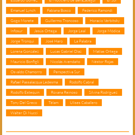
Emanuel Lynch
Fabiana Bosco
Federico Ramondi
Gogo Morete
Guillermo Troncoso
Horacio Verbitsky
Infosur
Jesús Ortega
Jorge Leal
Jorge Módica
Jorge Tronqui
José Haro
La Palabra
Lorena González
Lucas Gabriel Díaz
Matías Ortega
Mauricio Bonfigli
Nicolás Avendaño
Néstor Rojas
Osvaldo Chamorro
Perspectiva Sur
Rafael Passalacqua Ledesma
Rodolfo Cabral
Rodolfo Estequin
Roxana Reinoso
Silvina Rodríguez
Tony Del Greco
Télam
Ulises Caballero
Walter Di Nucci