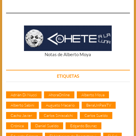
Notas de Alberto Moya
ETIQUETAS
Adrián Di Nucci
AhoraOnline
Alberto Moya
Alberto Sabini
Augusto Macario
BeraUnPaisTV
Cacho Javier
Carlos Siniscalchi
Carlos Sueldo
Crónica
Daniel Sueldo
Edgardo Boyraz
Eduardo Gómez
El Noticiero de Berazategui
El Sol