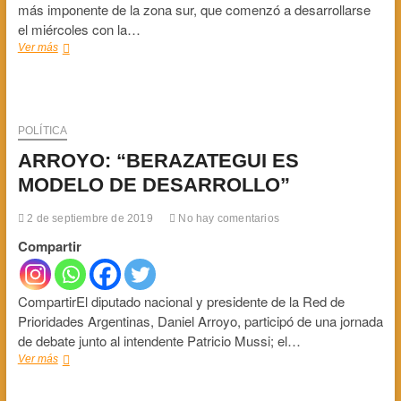
más imponente de la zona sur, que comenzó a desarrollarse
el miércoles con la…
LA
Ver más
ORQUESTA
ESCUELA
MUNICIPAL
EN
EL
POLÍTICA
BERA
ARROYO: “BERAZATEGUI ES
ROCK
MODELO DE DESARROLLO”
2 de septiembre de 2019
No hay comentarios
Compartir
CompartirEl diputado nacional y presidente de la Red de
Prioridades Argentinas, Daniel Arroyo, participó de una jornada
de debate junto al intendente Patricio Mussi; el…
ARROYO:
Ver más
“BERAZATEGUI
ES