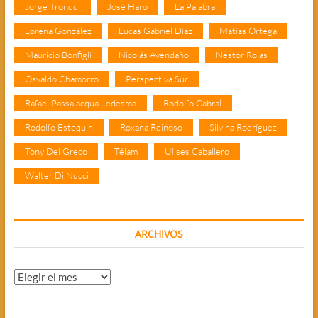
Jorge Tronqui
José Haro
La Palabra
Lorena González
Lucas Gabriel Díaz
Matías Ortega
Mauricio Bonfigli
Nicolás Avendaño
Néstor Rojas
Osvaldo Chamorro
Perspectiva Sur
Rafael Passalacqua Ledesma
Rodolfo Cabral
Rodolfo Estequin
Roxana Reinoso
Silvina Rodríguez
Tony Del Greco
Télam
Ulises Caballero
Walter Di Nucci
ARCHIVOS
Archivos