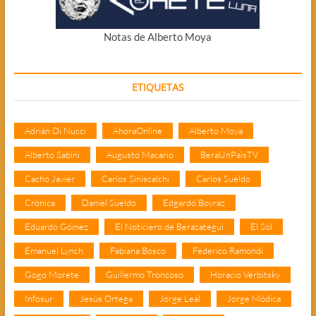
Notas de Alberto Moya
ETIQUETAS
Adrián Di Nucci
AhoraOnline
Alberto Moya
Alberto Sabini
Augusto Macario
BeraUnPaisTV
Cacho Javier
Carlos Siniscalchi
Carlos Sueldo
Crónica
Daniel Sueldo
Edgardo Boyraz
Eduardo Gómez
El Noticiero de Berazategui
El Sol
Emanuel Lynch
Fabiana Bosco
Federico Ramondi
Gogo Morete
Guillermo Troncoso
Horacio Verbitsky
Infosur
Jesús Ortega
Jorge Leal
Jorge Módica