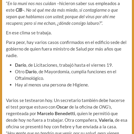
“
En la muni nos nos cuidan
–hicieron saber sus empleados a
este
CIB
–.
No sé qué me da más miedo, si contagiarme o que
sepan que hablamos con usted; porque del virus por ahí me
recupero; pero si me echan, ¿dónde consigo laburo?
”.
En ese clima se trabaja.
Para peor, hay varios casos confirmados en el edificio sede del
gobierno de quien fuera ministro de Salud por más años que
nadie.
Darío
, de Licitaciones, trabajó hasta el viernes 19.
Otro
Darío
, de Mayordomía, cumplía funciones en el
Oftalmológico.
Hay al menos una persona de Higiene.
Varios se testearon hoy. Un secretario también debe hacerse
el test porque estuvo con
Oscar
de la oficina de
ONG’s
,
regenteada por
Marcelo Benedetti
, quien le permitió que
desde hoy no fuera a trabajar. Otra compañera,
Valeria
, de esa
oficina se presentó hoy con fiebre y fue enviada a la casa.
“
Hay gente que no tendría que venir, por su salud, pero vienen