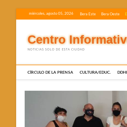
Saltar
miércoles, agosto 05, 2026
Bera Este
Bera Oeste
E
al
contenido
Centro Informati
NOTICIAS SOLO DE ESTA CIUDAD
CÍRCULO DE LA PRENSA
CULTURA/EDUC.
DDH