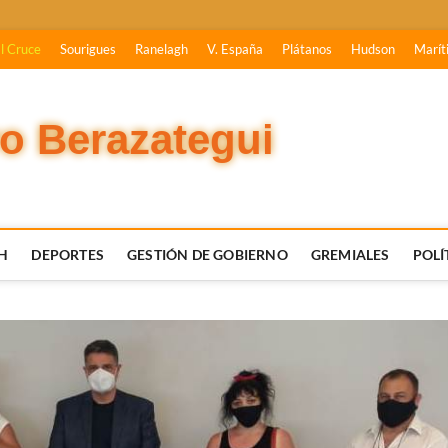
l Cruce
Sourigues
Ranelagh
V. España
Plátanos
Hudson
Marít
vo Berazategui
H
DEPORTES
GESTIÓN DE GOBIERNO
GREMIALES
POLÍ