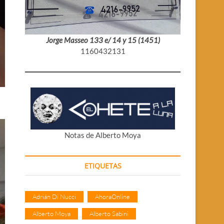
Jorge Masseo 133 e/ 14 y 15 (1451)
1160432131
Notas de Alberto Moya
ETIQUETAS
Adrián Di Nucci
AhoraOnline
Alberto Moya
Alberto Sabini