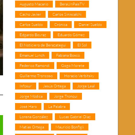
Augusto Macario
BeraUnPaisTV
Cacho Javier
Carlos Siniscalchi
Carlos Sueldo
Crónica
Daniel Sueldo
Edgardo Boyraz
Eduardo Gómez
El Noticiero de Berazategui
El Sol
Emanuel Lynch
Fabiana Bosco
Federico Ramondi
Gogo Morete
Guillermo Troncoso
Horacio Verbitsky
Infosur
Jesús Ortega
Jorge Leal
Jorge Módica
Jorge Tronqui
José Haro
La Palabra
Lorena González
Lucas Gabriel Díaz
Matías Ortega
Mauricio Bonfigli