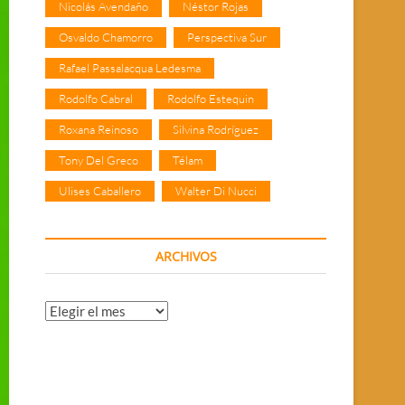
Nicolás Avendaño
Néstor Rojas
Osvaldo Chamorro
Perspectiva Sur
Rafael Passalacqua Ledesma
Rodolfo Cabral
Rodolfo Estequin
Roxana Reinoso
Silvina Rodríguez
Tony Del Greco
Télam
Ulises Caballero
Walter Di Nucci
ARCHIVOS
Archivos