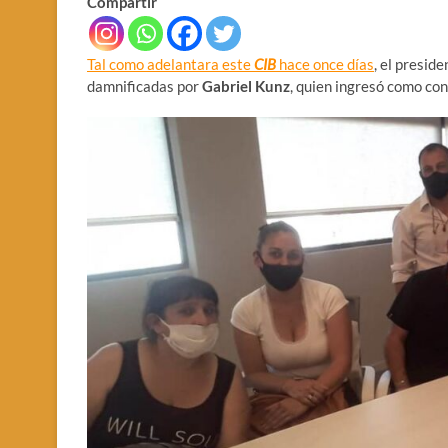
Compartir
Tal como adelantara este
CIB
hace once días
, el presid
damnificadas por
Gabriel Kunz
, quien ingresó como con