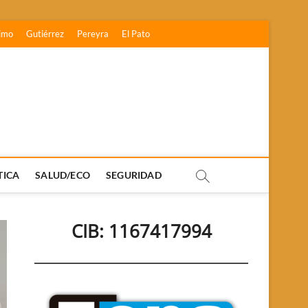
imo
Gutiérrez
Pereyra
El Pato
TICA
SALUD/ECO
SEGURIDAD
CIB: 1167417994