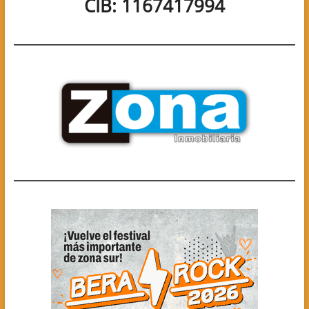
CIB: 1167417994