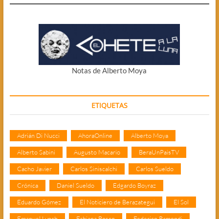
Notas de Alberto Moya
ETIQUETAS
Adrián Di Nucci
AhoraOnline
Alberto Moya
Alberto Sabini
Augusto Macario
BeraUnPaisTV
Cacho Javier
Carlos Siniscalchi
Carlos Sueldo
Crónica
Daniel Sueldo
Edgardo Boyraz
Eduardo Gómez
El Noticiero de Berazategui
El Sol
Emanuel Lynch
Fabiana Bosco
Federico Ramondi