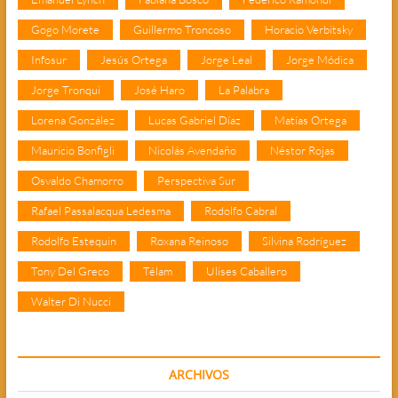
Gogo Morete
Guillermo Troncoso
Horacio Verbitsky
Infosur
Jesús Ortega
Jorge Leal
Jorge Módica
Jorge Tronqui
José Haro
La Palabra
Lorena González
Lucas Gabriel Díaz
Matías Ortega
Mauricio Bonfigli
Nicolás Avendaño
Néstor Rojas
Osvaldo Chamorro
Perspectiva Sur
Rafael Passalacqua Ledesma
Rodolfo Cabral
Rodolfo Estequin
Roxana Reinoso
Silvina Rodríguez
Tony Del Greco
Télam
Ulises Caballero
Walter Di Nucci
ARCHIVOS