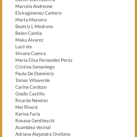
Marcela Andreone
Elviragimenez Cantero
Marta Massera
Beatriz L Medrano
Belen Camila
Maku Alvarez
Lucii ʚïɞ
Silvana Cuenca
Maria Elisa Fernandez Perez
Cristina Samaniego
Paula De Dominicis
Tomas Villaverde
Carina Cardozo
Gladis Castillo
Ricardo Newton
Mel Rïverä
Karina Faria
Roxana Gentileschi
Asamblea Vecinal
Adriana Alejandra Orellano