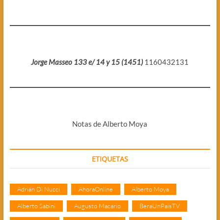
Jorge Masseo 133 e/ 14 y 15 (1451)
1160432131
Notas de Alberto Moya
ETIQUETAS
Adrián Di Nucci
AhoraOnline
Alberto Moya
Alberto Sabini
Augusto Macario
BeraUnPaisTV