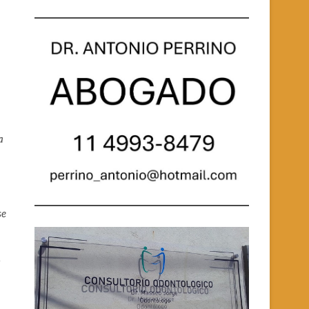
a
se
,