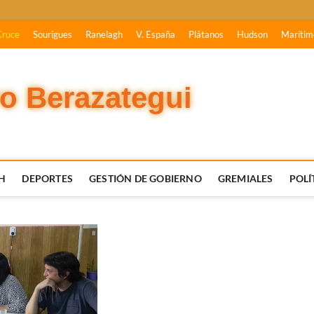
Cruce
Sourigues
Ranelagh
V. España
Plátanos
Hudson
Marítim
vo Berazategui
H
DEPORTES
GESTIÓN DE GOBIERNO
GREMIALES
POLÍ