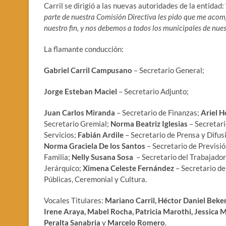
Carril se dirigió a las nuevas autoridades de la entidad: 
parte de nuestra Comisión Directiva les pido que me acomp
nuestro fin, y nos debemos a todos los municipales de nue
La flamante conducción:
Gabriel Carril Campusano
– Secretario General;
Jorge Esteban Maciel
– Secretario Adjunto;
Juan Carlos Miranda
– Secretario de Finanzas;
Ariel H
Secretario Gremial;
Norma Beatriz Iglesias
– Secretar
Servicios;
Fabián Ardile
– Secretario de Prensa y Difus
Norma Graciela De los Santos
– Secretario de Previsió
Familia;
Nelly Susana Sosa
– Secretario del Trabajado
Jerárquico;
Ximena Celeste Fernández
– Secretario de
Públicas, Ceremonial y Cultura.
Vocales Titulares:
Mariano Carril, Héctor Daniel Beker, 
Irene Araya, Mabel Rocha, Patricia Marothi, Jessica M
Peralta Sanabria
y
Marcelo Romero
.