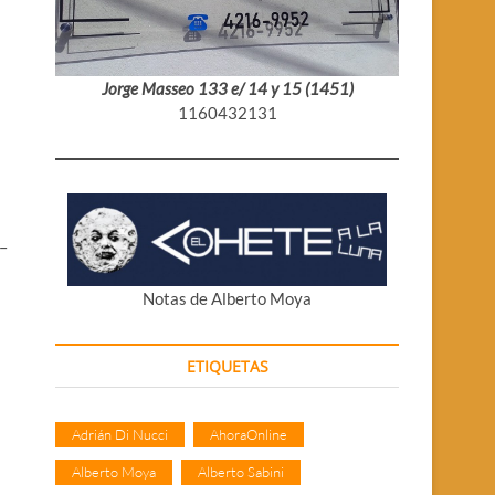
Jorge Masseo 133 e/ 14 y 15 (1451)
1160432131
–
Notas de Alberto Moya
ETIQUETAS
Adrián Di Nucci
AhoraOnline
Alberto Moya
Alberto Sabini