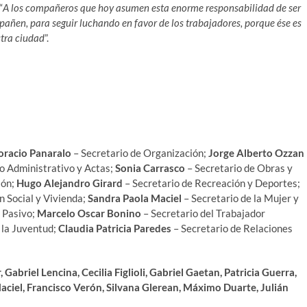
“
A los compañeros que hoy asumen esta enorme responsabilidad de ser
añen, para seguir luchando en favor de los trabajadores, porque ése es
stra ciudad
”.
oracio Panaralo
– Secretario de Organización;
Jorge Alberto Ozzan
io Administrativo y Actas;
Sonia Carrasco
– Secretario de Obras y
ión;
Hugo Alejandro Girard
– Secretario de Recreación y Deportes;
n Social y Vivienda;
Sandra Paola Maciel
– Secretario de la Mujer y
r Pasivo;
Marcelo Oscar Bonino
– Secretario del Trabajador
 la Juventud;
Claudia Patricia Paredes
– Secretario de Relaciones
Gabriel Lencina, Cecilia Figlioli, Gabriel Gaetan, Patricia Guerra,
aciel, Francisco Verón, Silvana Glerean, Máximo Duarte, Julián