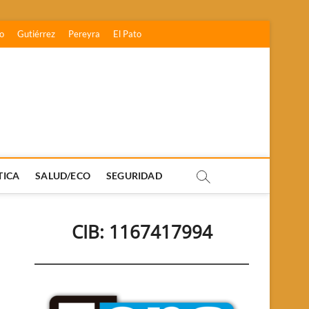
o
Gutiérrez
Pereyra
El Pato
TICA
SALUD/ECO
SEGURIDAD
CIB: 1167417994