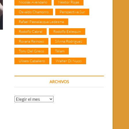
Nicolás Avendaño
Néstor Rojas
Osvaldo Chamorro
Perspectiva Sur
Rafael Passalacqua Ledesma
Rodolfo Cabral
Rodolfo Estequin
Roxana Reinoso
Silvina Rodríguez
Tony Del Greco
Télam
Ulises Caballero
Walter Di Nucci
ARCHIVOS
Archivos