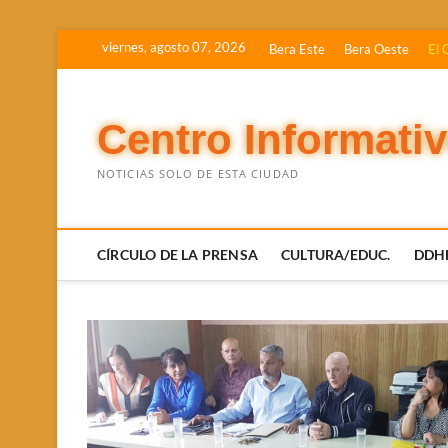
Saltar
viernes, agosto 07, 2026
Bera Este
Bera Oeste
El 
al
contenido
Centro Informati
NOTICIAS SOLO DE ESTA CIUDAD
CÍRCULO DE LA PRENSA
CULTURA/EDUC.
DDH