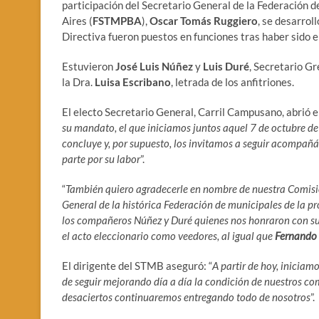
participación del Secretario General de la Federación 
Aires (
FSTMPBA
),
Oscar Tomás Ruggiero
, se desarrol
Directiva fueron puestos en funciones tras haber sido e
Estuvieron
José Luis Núñez
y
Luis Duré
, Secretario Gr
la Dra.
Luisa Escribano
, letrada de los anfitriones.
El electo Secretario General, Carril Campusano, abrió el
su mandato, el que iniciamos juntos aquel 7 de octubre de
concluye y, por supuesto, los invitamos a seguir acompañ
parte por su labor
”.
“
También quiero agradecerle en nombre de nuestra Comisión
General de la histórica Federación de municipales de la 
los compañeros Núñez y Duré quienes nos honraron con su 
el acto eleccionario como veedores, al igual que
Fernando 
El dirigente del STMB aseguró: “
A partir de hoy, inicia
de seguir mejorando día a día la condición de nuestros c
desaciertos continuaremos entregando todo de nosotros
”.