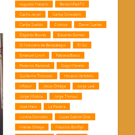
Augusto Macario
BeraUnPaisTV
Cacho Javier
Carlos Siniscalchi
Carlos Sueldo
Crónica
Daniel Sueldo
Edgardo Boyraz
Eduardo Gómez
El Noticiero de Berazategui
El Sol
Emanuel Lynch
Fabiana Bosco
Federico Ramondi
Gogo Morete
Guillermo Troncoso
Horacio Verbitsky
Infosur
Jesús Ortega
Jorge Leal
Jorge Módica
Jorge Tronqui
José Haro
La Palabra
Lorena González
Lucas Gabriel Díaz
Matías Ortega
Mauricio Bonfigli