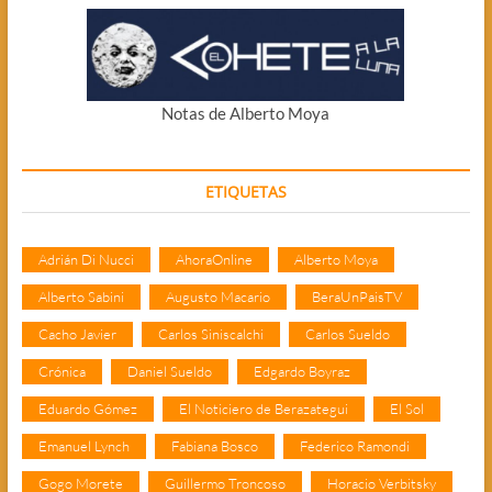
Notas de Alberto Moya
ETIQUETAS
Adrián Di Nucci
AhoraOnline
Alberto Moya
Alberto Sabini
Augusto Macario
BeraUnPaisTV
Cacho Javier
Carlos Siniscalchi
Carlos Sueldo
Crónica
Daniel Sueldo
Edgardo Boyraz
Eduardo Gómez
El Noticiero de Berazategui
El Sol
Emanuel Lynch
Fabiana Bosco
Federico Ramondi
Gogo Morete
Guillermo Troncoso
Horacio Verbitsky