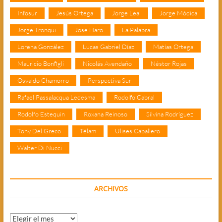
Infosur
Jesús Ortega
Jorge Leal
Jorge Módica
Jorge Tronqui
José Haro
La Palabra
Lorena González
Lucas Gabriel Díaz
Matías Ortega
Mauricio Bonfigli
Nicolás Avendaño
Néstor Rojas
Osvaldo Chamorro
Perspectiva Sur
Rafael Passalacqua Ledesma
Rodolfo Cabral
Rodolfo Estequin
Roxana Reinoso
Silvina Rodríguez
Tony Del Greco
Télam
Ulises Caballero
Walter Di Nucci
ARCHIVOS
Archivos